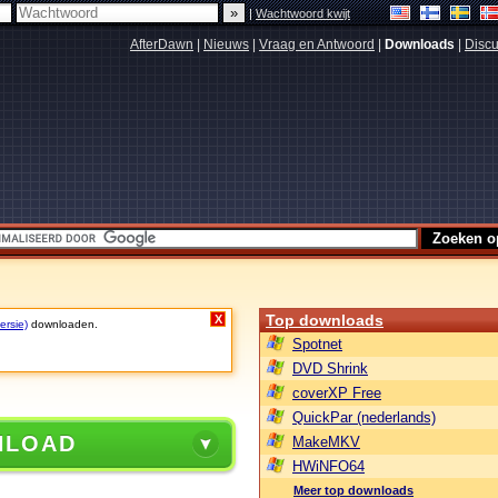
|
Wachtwoord kwijt
AfterDawn
|
Nieuws
|
Vraag en Antwoord
|
Downloads
|
Discu
Top downloads
X
ersie)
downloaden.
Spotnet
DVD Shrink
coverXP Free
QuickPar (nederlands)
NLOAD
MakeMKV
HWiNFO64
Meer top downloads