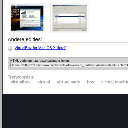
Andere edities:
VirtualBox for Mac OS X (Intel)
HTML code om naar deze pagina te linken:
Trefwoorden:
virtualbox
virtual
virtualisatie
box
virtual machi