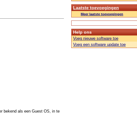
Laatste toevoegingen
Meer laatste toevoegingen
Help ons
Voeg nieuwe software toe
Voeg een software update toe
r bekend als een Guest OS, in te