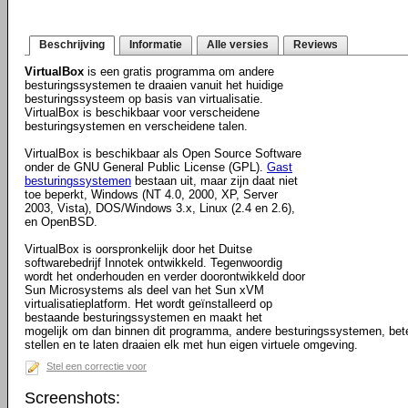
Beschrijving
Informatie
Alle versies
Reviews
VirtualBox
is een gratis programma om andere
besturingssystemen te draaien vanuit het huidige
besturingssysteem op basis van virtualisatie.
VirtualBox is beschikbaar voor verscheidene
besturingsystemen en verscheidene talen.
VirtualBox is beschikbaar als Open Source Software
onder de GNU General Public License (GPL).
Gast
besturingssystemen
bestaan uit, maar zijn daat niet
toe beperkt, Windows (NT 4.0, 2000, XP, Server
2003, Vista), DOS/Windows 3.x, Linux (2.4 en 2.6),
en OpenBSD.
VirtualBox is oorspronkelijk door het Duitse
softwarebedrijf Innotek ontwikkeld. Tegenwoordig
wordt het onderhouden en verder doorontwikkeld door
Sun Microsystems als deel van het Sun xVM
virtualisatieplatform. Het wordt geïnstalleerd op
bestaande besturingssystemen en maakt het
mogelijk om dan binnen dit programma, andere besturingssystemen, bete
stellen en te laten draaien elk met hun eigen virtuele omgeving.
Stel een correctie voor
Screenshots: