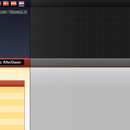
ssie
|
Nieuws2.nl