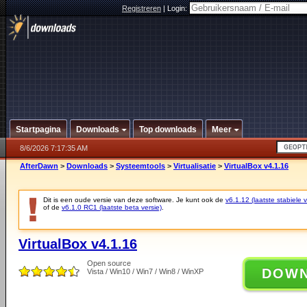
Registreren
|
Login:
Startpagina
Downloads
Top downloads
Meer
8/6/2026 7:17:35 AM
AfterDawn
>
Downloads
>
Systeemtools
>
Virtualisatie
>
VirtualBox v4.1.16
Dit is een oude versie van deze software. Je kunt ook de
v6.1.12 (laatste stabiele v
of de
v6.1.0 RC1 (laatste beta versie)
.
VirtualBox v4.1.16
Open source
DOW
Vista / Win10 / Win7 / Win8 / WinXP