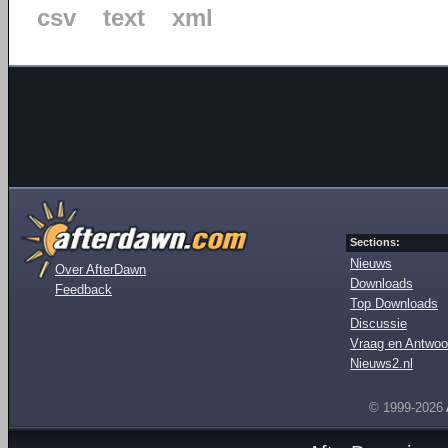
csv
text
xml
Sections:
Nieuws
Over AfterDawn
Downloads
Feedback
Top Downloads
Discussie
Vraag en Antwoo
Nieuws2.nl
© 1999-2026