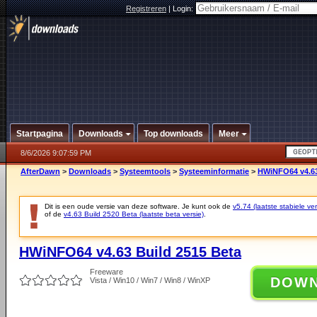
Registreren
|
Login:
Startpagina
Downloads
Top downloads
Meer
8/6/2026 9:07:59 PM
AfterDawn
>
Downloads
>
Systeemtools
>
Systeeminformatie
>
HWiNFO64 v4.63
Dit is een oude versie van deze software. Je kunt ook de
v5.74 (laatste stabiele ver
of de
v4.63 Build 2520 Beta (laatste beta versie)
.
HWiNFO64 v4.63 Build 2515 Beta
Freeware
DOW
Vista / Win10 / Win7 / Win8 / WinXP