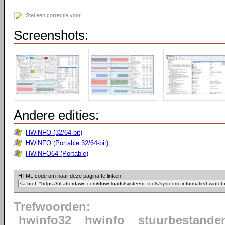
Stel een correctie voor
Screenshots:
Andere edities:
HWiNFO (32/64-bit)
HWiNFO (Portable 32/64-bit)
HWiNFO64 (Portable)
HTML code om naar deze pagina te linken:
Trefwoorden:
hwinfo32
hwinfo
stuurbestande