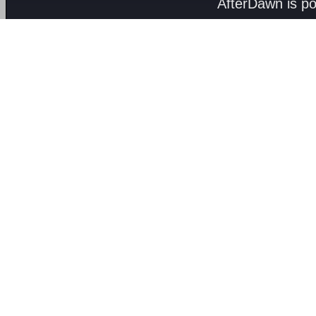
AfterDawn is p