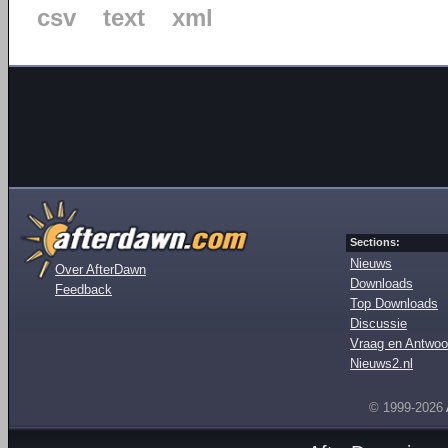
csv
text
xml
Sections:
Nieuws
Over AfterDawn
Downloads
Feedback
Top Downloads
Discussie
Vraag en Antwoo
Nieuws2.nl
© 1999-2026