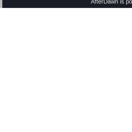
AfterDawn is p