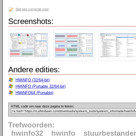
Stel een correctie voor
Screenshots:
Andere edities:
HWiNFO (32/64-bit)
HWiNFO (Portable 32/64-bit)
HWiNFO64 (Portable)
HTML code om naar deze pagina te linken:
Trefwoorden:
hwinfo32
hwinfo
stuurbestande