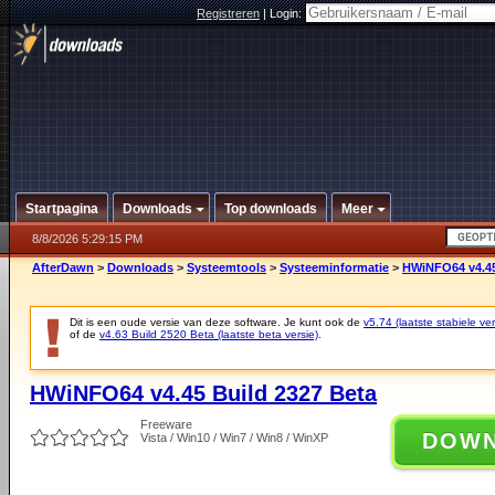
Registreren
|
Login:
Startpagina
Downloads
Top downloads
Meer
8/8/2026 5:29:15 PM
AfterDawn
>
Downloads
>
Systeemtools
>
Systeeminformatie
>
HWiNFO64 v4.45
Dit is een oude versie van deze software. Je kunt ook de
v5.74 (laatste stabiele ver
of de
v4.63 Build 2520 Beta (laatste beta versie)
.
HWiNFO64 v4.45 Build 2327 Beta
Freeware
DOW
Vista / Win10 / Win7 / Win8 / WinXP