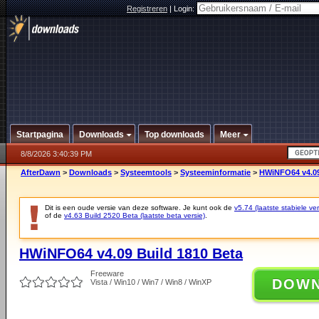
Registreren
|
Login:
Startpagina
Downloads
Top downloads
Meer
8/8/2026 3:40:39 PM
AfterDawn
>
Downloads
>
Systeemtools
>
Systeeminformatie
>
HWiNFO64 v4.09
Dit is een oude versie van deze software. Je kunt ook de
v5.74 (laatste stabiele ver
of de
v4.63 Build 2520 Beta (laatste beta versie)
.
HWiNFO64 v4.09 Build 1810 Beta
Freeware
DOW
Vista / Win10 / Win7 / Win8 / WinXP