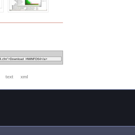
text
xml