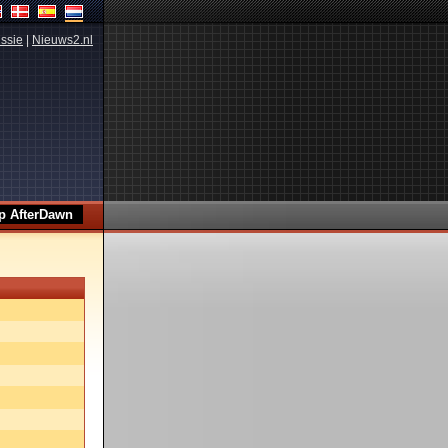
ssie
|
Nieuws2.nl