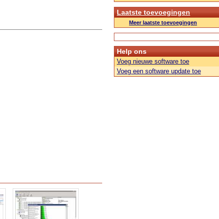
Laatste toevoegingen
Meer laatste toevoegingen
Help ons
Voeg nieuwe software toe
Voeg een software update toe