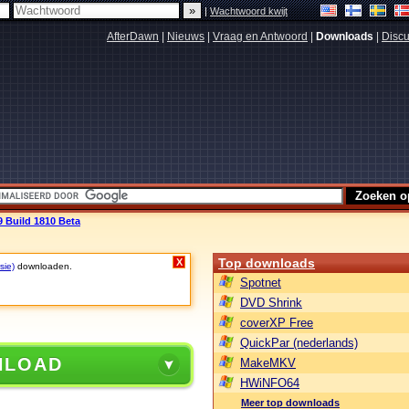
|
Wachtwoord kwijt
AfterDawn
|
Nieuws
|
Vraag en Antwoord
|
Downloads
|
Discu
 Build 1810 Beta
Top downloads
X
sie)
downloaden.
Spotnet
DVD Shrink
coverXP Free
QuickPar (nederlands)
NLOAD
MakeMKV
HWiNFO64
Meer top downloads