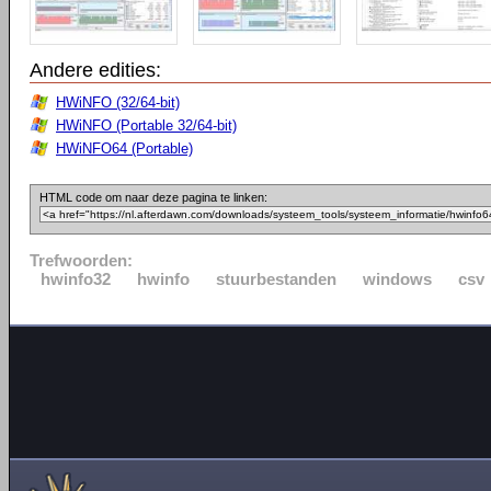
Andere edities:
HWiNFO (32/64-bit)
HWiNFO (Portable 32/64-bit)
HWiNFO64 (Portable)
HTML code om naar deze pagina te linken:
Trefwoorden:
hwinfo32
hwinfo
stuurbestanden
windows
csv