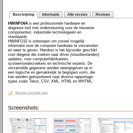
Beschrijving
Informatie
Alle versies
Reviews
HWiNFO64
is een professionele hardware en
diagnose tool met ondersteuning voor de nieuwste
componenten, industriële technologieën en
standaards.
HWiNFO32 is ontworpen om zoveel mogelijk
informatie over de computer hardware te verzamelen
en weer te geven. Hierdoor is het bijzonder geschikt
voor diegene die zoeken naar driver
(stuurbestanden)
updates, voor computerfabrikanten,
systeemonderzoekers en technische experts. De
verzamelde gegevens worden weergegeven op in
een logische en gemakkelijk te begrijpen vorm, die
kan worden geëxporteerd naar diverse rapportage-
types zoals Tekst, CSV, XML, HTML en MHTML.
Stel een correctie voor
Screenshots: