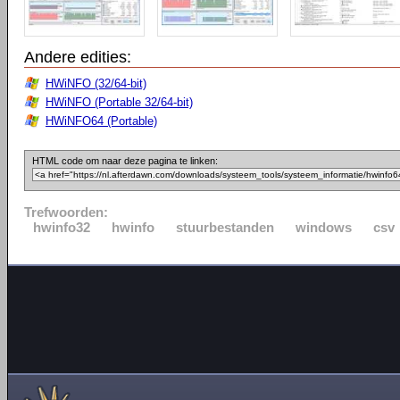
Andere edities:
HWiNFO (32/64-bit)
HWiNFO (Portable 32/64-bit)
HWiNFO64 (Portable)
HTML code om naar deze pagina te linken:
Trefwoorden:
hwinfo32
hwinfo
stuurbestanden
windows
csv