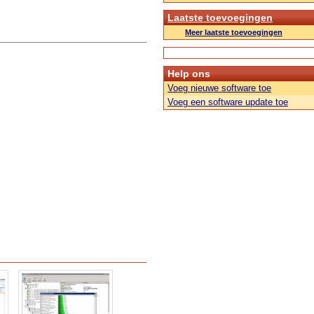
Laatste toevoegingen
Meer laatste toevoegingen
Help ons
Voeg nieuwe software toe
Voeg een software update toe