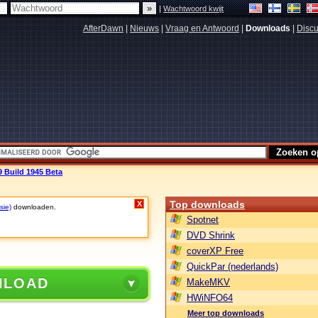
|
Wachtwoord kwijt
AfterDawn
|
Nieuws
|
Vraag en Antwoord
|
Downloads
|
Discu
 Build 1945 Beta
Top downloads
X
sie)
downloaden.
Spotnet
DVD Shrink
coverXP Free
QuickPar (nederlands)
NLOAD
MakeMKV
HWiNFO64
Meer top downloads