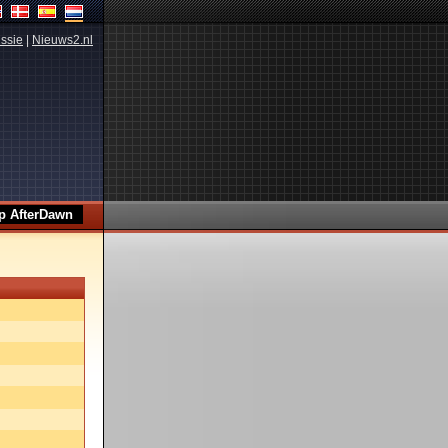
ssie
|
Nieuws2.nl