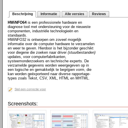
Beschrijving
Informatie
Alle versies
Reviews
HWiNFO64
is een professionele hardware en
diagnose tool met ondersteuning voor de nieuwste
componenten, industriële technologieën en
standaards.
HWiNFO32 is ontworpen om zoveel mogelijk
informatie over de computer hardware te verzamelen
en weer te geven. Hierdoor is het bijzonder geschikt
voor diegene die zoeken naar driver
(stuurbestanden)
updates, voor computerfabrikanten,
systeemonderzoekers en technische experts. De
verzamelde gegevens worden weergegeven op in
een logische en gemakkelijk te begrijpen vorm, die
kan worden geëxporteerd naar diverse rapportage-
types zoals Tekst, CSV, XML, HTML en MHTML.
Stel een correctie voor
Screenshots: