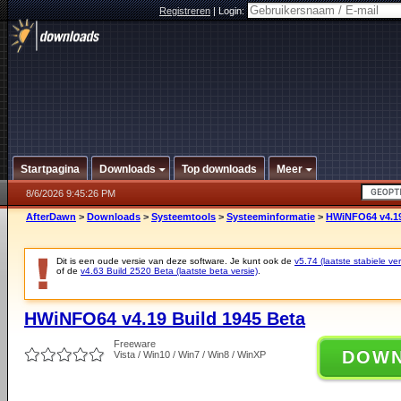
Registreren
|
Login:
Startpagina
Downloads
Top downloads
Meer
8/6/2026 9:45:26 PM
AfterDawn
>
Downloads
>
Systeemtools
>
Systeeminformatie
>
HWiNFO64 v4.19
Dit is een oude versie van deze software. Je kunt ook de
v5.74 (laatste stabiele ver
of de
v4.63 Build 2520 Beta (laatste beta versie)
.
HWiNFO64 v4.19 Build 1945 Beta
Freeware
DOW
Vista / Win10 / Win7 / Win8 / WinXP