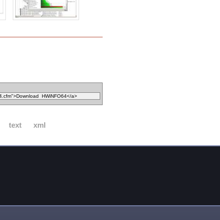
text
xml