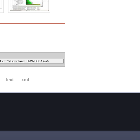
text
xml