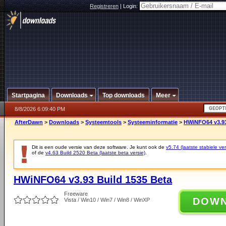
Registreren
|
Login:
Startpagina
Downloads
Top downloads
Meer
8/8/2026 6:09:40 PM
AfterDawn
>
Downloads
>
Systeemtools
>
Systeeminformatie
>
HWiNFO64 v3.93
Dit is een oude versie van deze software. Je kunt ook de
v5.74 (laatste stabiele ver
of de
v4.63 Build 2520 Beta (laatste beta versie)
.
HWiNFO64 v3.93 Build 1535 Beta
Freeware
DOW
Vista / Win10 / Win7 / Win8 / WinXP