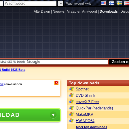
|
Wachtwoord kwijt
AfterDawn
|
Nieuws
|
Vraag en Antwoord
|
Downloads
|
Discu
 Build 1535 Beta
Top downloads
X
sie)
downloaden.
Spotnet
DVD Shrink
coverXP Free
QuickPar (nederlands)
NLOAD
MakeMKV
HWiNFO64
Meer top downloads