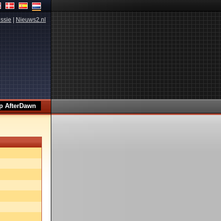
ssie
|
Nieuws2.nl