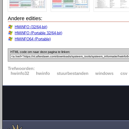
Andere edities:
HWiNFO (32/64-bit)
HWiNFO (Portable 32/64-bit)
HWiNFO64 (Portable)
HTML code om naar deze pagina te linken:
Trefwoorden:
hwinfo32
hwinfo
stuurbestanden
windows
csv