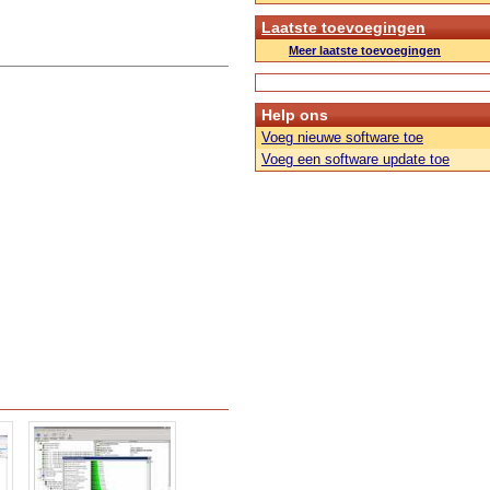
Laatste toevoegingen
Meer laatste toevoegingen
Help ons
Voeg nieuwe software toe
Voeg een software update toe