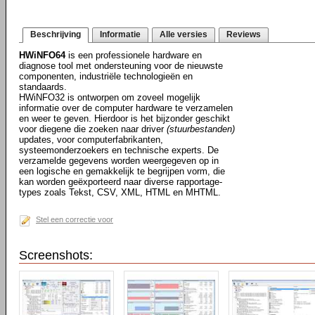
Beschrijving
Informatie
Alle versies
Reviews
HWiNFO64
is een professionele hardware en
diagnose tool met ondersteuning voor de nieuwste
componenten, industriële technologieën en
standaards.
HWiNFO32 is ontworpen om zoveel mogelijk
informatie over de computer hardware te verzamelen
en weer te geven. Hierdoor is het bijzonder geschikt
voor diegene die zoeken naar driver
(stuurbestanden)
updates, voor computerfabrikanten,
systeemonderzoekers en technische experts. De
verzamelde gegevens worden weergegeven op in
een logische en gemakkelijk te begrijpen vorm, die
kan worden geëxporteerd naar diverse rapportage-
types zoals Tekst, CSV, XML, HTML en MHTML.
Stel een correctie voor
Screenshots: