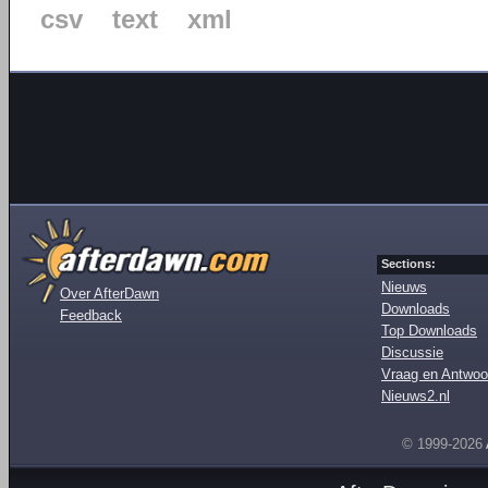
csv
text
xml
Sections:
Nieuws
Over AfterDawn
Downloads
Feedback
Top Downloads
Discussie
Vraag en Antwoo
Nieuws2.nl
© 1999-2026