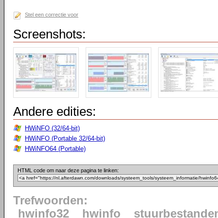
Stel een correctie voor
Screenshots:
Andere edities:
HWiNFO (32/64-bit)
HWiNFO (Portable 32/64-bit)
HWiNFO64 (Portable)
HTML code om naar deze pagina te linken:
Trefwoorden:
hwinfo32
hwinfo
stuurbestande