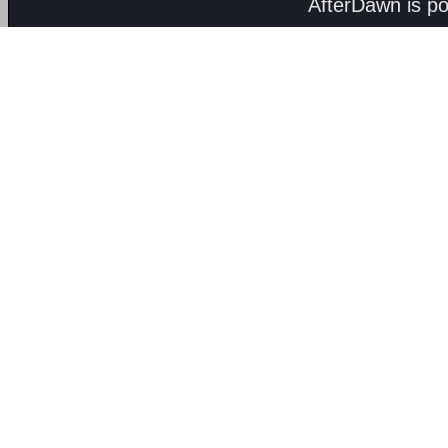
AfterDawn is p