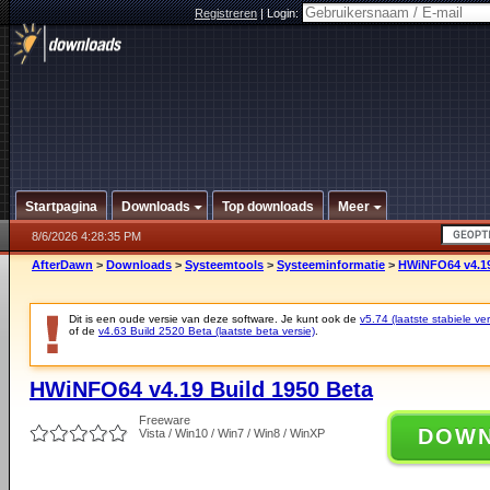
Registreren
|
Login:
Startpagina
Downloads
Top downloads
Meer
8/6/2026 4:28:35 PM
AfterDawn
>
Downloads
>
Systeemtools
>
Systeeminformatie
>
HWiNFO64 v4.19
Dit is een oude versie van deze software. Je kunt ook de
v5.74 (laatste stabiele ver
of de
v4.63 Build 2520 Beta (laatste beta versie)
.
HWiNFO64 v4.19 Build 1950 Beta
Freeware
DOW
Vista / Win10 / Win7 / Win8 / WinXP