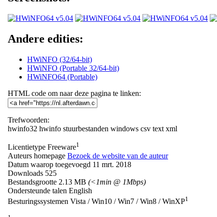
Andere edities:
HWiNFO (32/64-bit)
HWiNFO (Portable 32/64-bit)
HWiNFO64 (Portable)
HTML code om naar deze pagina te linken:
Trefwoorden:
hwinfo32
hwinfo
stuurbestanden
windows
csv
text
xml
1
Licentietype
Freeware
Auteurs homepage
Bezoek de website van de auteur
Datum waarop toegevoegd
11 mrt. 2018
Downloads
525
Bestandsgrootte
2.13 MB
(<1min @ 1Mbps)
Ondersteunde talen
English
1
Besturingssystemen
Vista / Win10 / Win7 / Win8 / WinXP