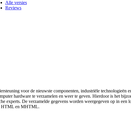
Alle versies
Reviews
dersteuning voor de nieuwste componenten, industriële technologieën e
ter hardware te verzamelen en weer te geven. Hierdoor is het bijzon
sche experts. De verzamelde gegevens worden weergegeven op in een lo
 XML, HTML en MHTML.