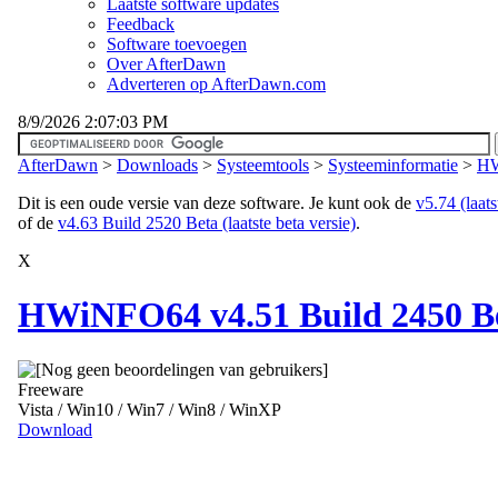
Laatste software updates
Feedback
Software toevoegen
Over AfterDawn
Adverteren op AfterDawn.com
8/9/2026 2:07:03 PM
AfterDawn
>
Downloads
>
Systeemtools
>
Systeeminformatie
>
HW
Dit is een oude versie van deze software. Je kunt ook de
v5.74 (laats
of de
v4.63 Build 2520 Beta (laatste beta versie)
.
X
HWiNFO64 v4.51 Build 2450 B
Freeware
Vista / Win10 / Win7 / Win8 / WinXP
Download