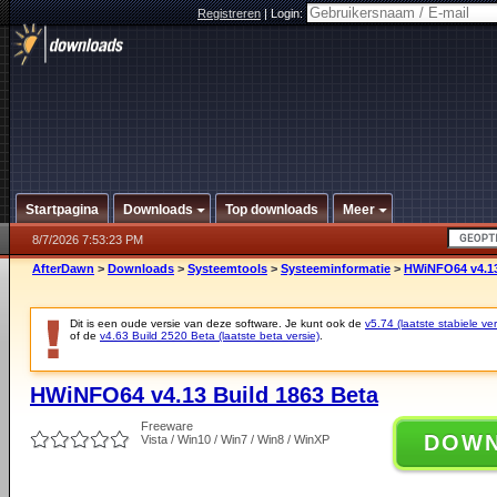
Registreren
|
Login:
Startpagina
Downloads
Top downloads
Meer
8/7/2026 7:53:23 PM
AfterDawn
>
Downloads
>
Systeemtools
>
Systeeminformatie
>
HWiNFO64 v4.13
Dit is een oude versie van deze software. Je kunt ook de
v5.74 (laatste stabiele ver
of de
v4.63 Build 2520 Beta (laatste beta versie)
.
HWiNFO64 v4.13 Build 1863 Beta
Freeware
DOW
Vista / Win10 / Win7 / Win8 / WinXP