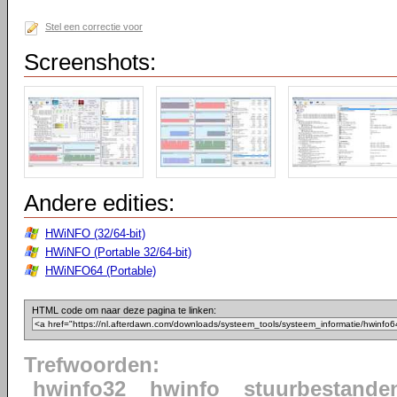
Stel een correctie voor
Screenshots:
Andere edities:
HWiNFO (32/64-bit)
HWiNFO (Portable 32/64-bit)
HWiNFO64 (Portable)
HTML code om naar deze pagina te linken:
Trefwoorden:
hwinfo32
hwinfo
stuurbestande