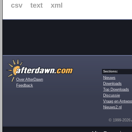
csv
text
xml
Sections:
Nieuws
Over AfterDawn
Downloads
Feedback
Top Downloads
Discussie
Vraag en Antwoo
Nieuws2.nl
© 1999-2026