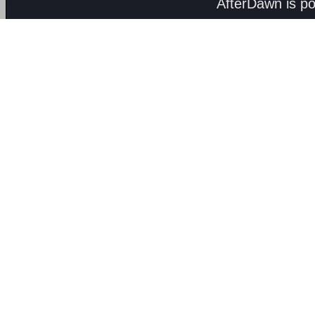
AfterDawn is p