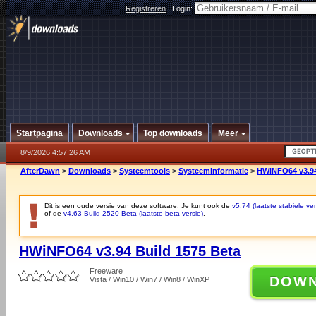
Registreren
|
Login:
Startpagina
Downloads
Top downloads
Meer
8/9/2026 4:57:26 AM
AfterDawn
>
Downloads
>
Systeemtools
>
Systeeminformatie
>
HWiNFO64 v3.94
Dit is een oude versie van deze software. Je kunt ook de
v5.74 (laatste stabiele ver
of de
v4.63 Build 2520 Beta (laatste beta versie)
.
HWiNFO64 v3.94 Build 1575 Beta
Freeware
DOW
Vista / Win10 / Win7 / Win8 / WinXP