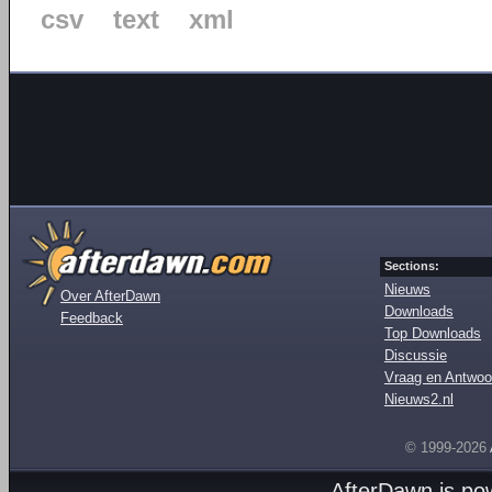
csv
text
xml
Sections:
Nieuws
Over AfterDawn
Downloads
Feedback
Top Downloads
Discussie
Vraag en Antwoo
Nieuws2.nl
© 1999-2026
AfterDawn is p