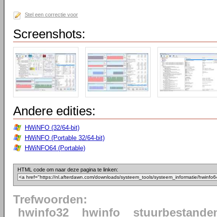
Stel een correctie voor
Screenshots:
Andere edities:
HWiNFO (32/64-bit)
HWiNFO (Portable 32/64-bit)
HWiNFO64 (Portable)
HTML code om naar deze pagina te linken:
Trefwoorden:
hwinfo32
hwinfo
stuurbestande