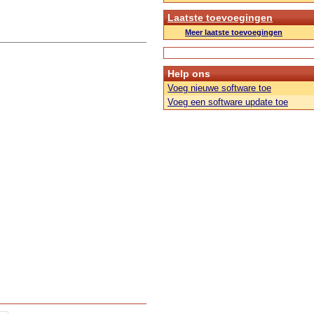
Laatste toevoegingen
Meer laatste toevoegingen
Help ons
Voeg nieuwe software toe
Voeg een software update toe