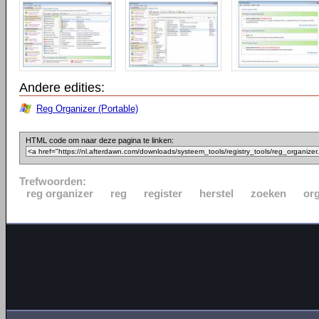
Andere edities:
Reg Organizer (Portable)
HTML code om naar deze pagina te linken:
Trefwoorden:
reg organizer
reg
register
herstel
zoeken
or