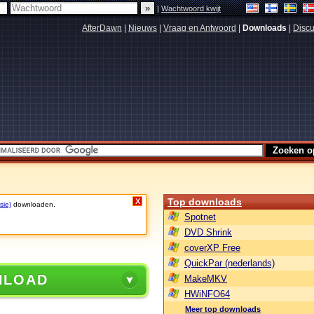
|
Wachtwoord kwijt
AfterDawn
|
Nieuws
|
Vraag en Antwoord
|
Downloads
|
Discu
Top downloads
X
sie)
downloaden.
Spotnet
DVD Shrink
coverXP Free
QuickPar (nederlands)
NLOAD
MakeMKV
HWiNFO64
Meer top downloads