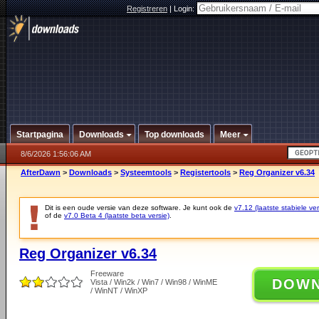
Registreren
|
Login:
Startpagina
Downloads
Top downloads
Meer
8/6/2026 1:56:06 AM
AfterDawn
>
Downloads
>
Systeemtools
>
Registertools
>
Reg Organizer v6.34
Dit is een oude versie van deze software. Je kunt ook de
v7.12 (laatste stabiele ver
of de
v7.0 Beta 4 (laatste beta versie)
.
Reg Organizer v6.34
Freeware
DOW
Vista / Win2k / Win7 / Win98 / WinME
/ WinNT / WinXP