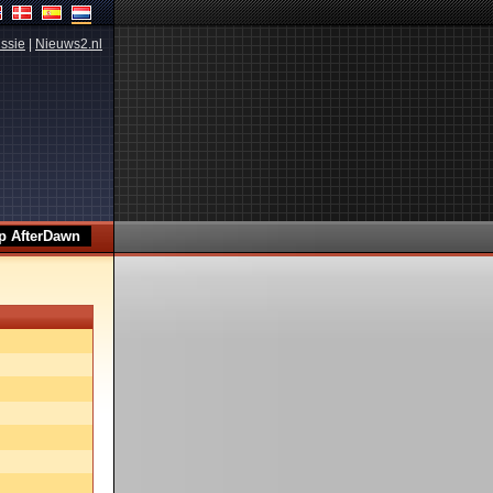
ssie
|
Nieuws2.nl