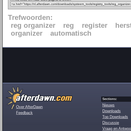
Trefwoorden:
reg organizer
reg
register
hers
organizer
automatisch
Sections:
Nieuws
Over AfterDawn
Downloads
Feedback
Top Downloads
Discussie
Vraag en Antwoo