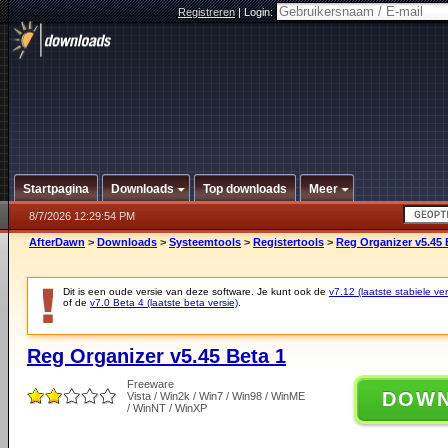
Registreren
|
Login:
Startpagina
Downloads
Top downloads
Meer
8/7/2026 12:29:54 PM
AfterDawn
>
Downloads
>
Systeemtools
>
Registertools
>
Reg Organizer v5.45 
Dit is een oude versie van deze software. Je kunt ook de
v7.12 (laatste stabiele ver
of de
v7.0 Beta 4 (laatste beta versie)
.
Reg Organizer v5.45 Beta 1
Freeware
DOW
Vista / Win2k / Win7 / Win98 / WinME
/ WinNT / WinXP