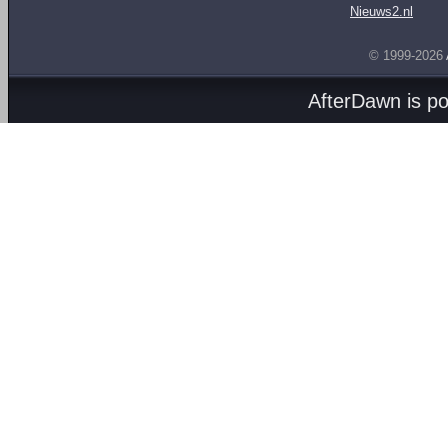
Nieuws2.nl
© 1999-2026
AfterDawn is p