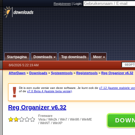
Registreren
|
Login:
Startpagina
Downloads
Top downloads
Meer
8/6/2026 5:22:19 AM
AfterDawn
>
Downloads
>
Systeemtools
>
Registertools
>
Reg Organizer v6.32
Dit is een oude versie van deze software. Je kunt ook de
v7.12 (laatste stabiele ver
of de
v7.0 Beta 4 (laatste beta versie)
.
Reg Organizer v6.32
Freeware
DOW
Vista / Win2k / Win7 / Win98 / WinME
/ WinNT / WinXP