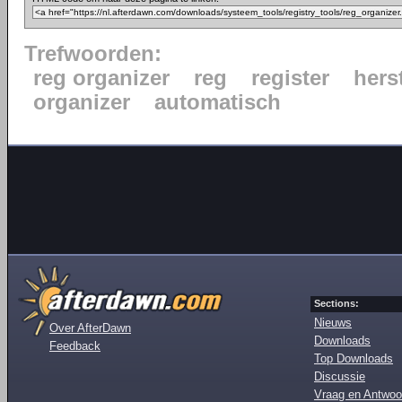
Trefwoorden:
reg organizer
reg
register
hers
organizer
automatisch
Sections:
Nieuws
Over AfterDawn
Downloads
Feedback
Top Downloads
Discussie
Vraag en Antwoo