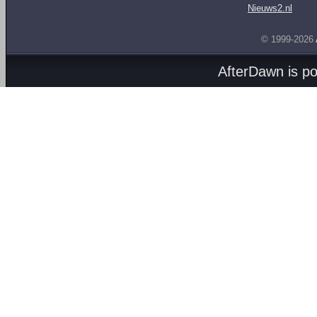
Nieuws2.nl
© 1999-2026
AfterDawn is p