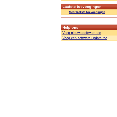
Laatste toevoegingen
Meer laatste toevoegingen
Help ons
Voeg nieuwe software toe
Voeg een software update toe