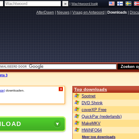
|
Wachtwoord kwijt
AfterDawn
|
Nieuws
|
Vraag en Antwoord
|
Downloads
|
Discu
eta 3
Top downloads
X
sie)
downloaden.
Spotnet
DVD Shrink
coverXP Free
QuickPar (nederlands)
NLOAD
MakeMKV
HWiNFO64
Meer top downloads