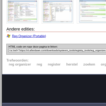
Andere edities:
Reg Organizer (Portable)
HTML code om naar deze pagina te linken:
Trefwoorden:
reg organizer
reg
register
herstel
zoeken
or