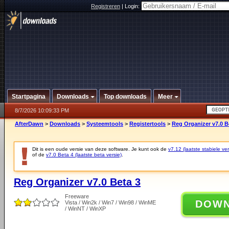
Registreren
|
Login:
Startpagina
Downloads
Top downloads
Meer
8/7/2026 10:09:33 PM
AfterDawn
>
Downloads
>
Systeemtools
>
Registertools
>
Reg Organizer v7.0 B
Dit is een oude versie van deze software. Je kunt ook de
v7.12 (laatste stabiele ver
of de
v7.0 Beta 4 (laatste beta versie)
.
Reg Organizer v7.0 Beta 3
Freeware
DOW
Vista / Win2k / Win7 / Win98 / WinME
/ WinNT / WinXP