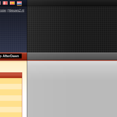
ssie
|
Nieuws2.nl