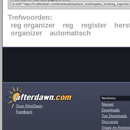
Trefwoorden:
reg organizer
reg
register
hers
organizer
automatisch
Sections:
Nieuws
Over AfterDawn
Downloads
Feedback
Top Downloads
Discussie
Vraag en Antwoo