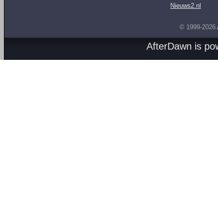
Nieuws2.nl
© 1999-2026
AfterDawn is p