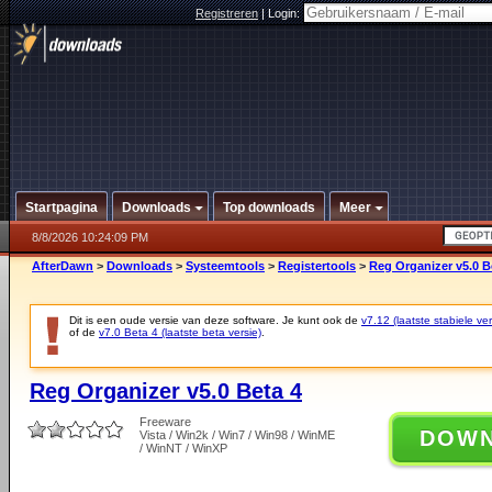
Registreren
|
Login:
Startpagina
Downloads
Top downloads
Meer
8/8/2026 10:24:09 PM
AfterDawn
>
Downloads
>
Systeemtools
>
Registertools
>
Reg Organizer v5.0 B
Dit is een oude versie van deze software. Je kunt ook de
v7.12 (laatste stabiele ver
of de
v7.0 Beta 4 (laatste beta versie)
.
Reg Organizer v5.0 Beta 4
Freeware
DOW
Vista / Win2k / Win7 / Win98 / WinME
/ WinNT / WinXP