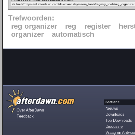
Trefwoorden:
reg organizer
reg
register
hers
organizer
automatisch
Sections:
Nieuws
Over AfterDawn
Downloads
Feedback
Top Downloads
Discussie
Vraag en Antwoo