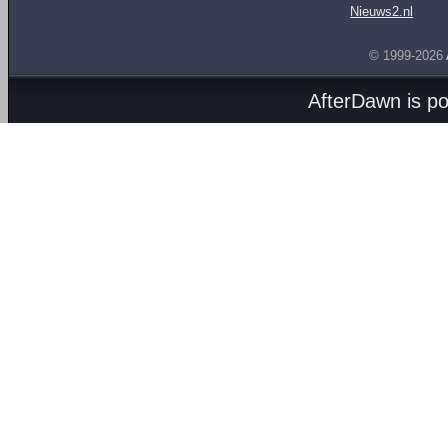
Nieuws2.nl
© 1999-2026
AfterDawn is p