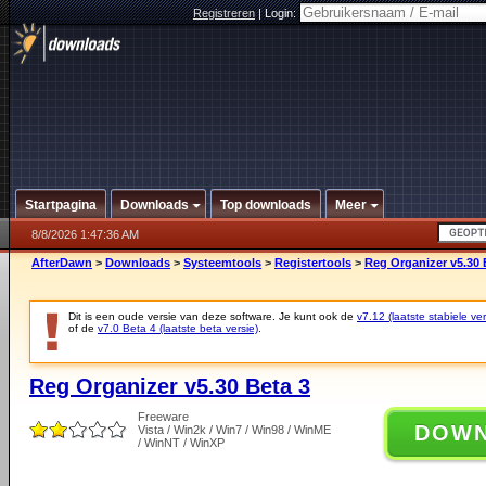
Registreren
|
Login:
Startpagina
Downloads
Top downloads
Meer
8/8/2026 1:47:36 AM
AfterDawn
>
Downloads
>
Systeemtools
>
Registertools
>
Reg Organizer v5.30 
Dit is een oude versie van deze software. Je kunt ook de
v7.12 (laatste stabiele ver
of de
v7.0 Beta 4 (laatste beta versie)
.
Reg Organizer v5.30 Beta 3
Freeware
DOW
Vista / Win2k / Win7 / Win98 / WinME
/ WinNT / WinXP