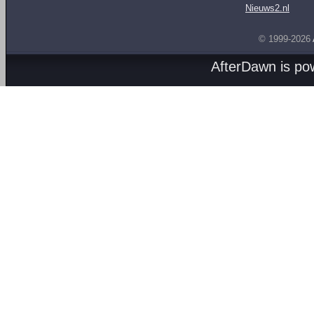
Nieuws2.nl
© 1999-2026
AfterDawn is p