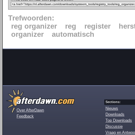
Trefwoorden:
reg organizer
reg
register
hers
organizer
automatisch
Sections:
Nieuws
Over AfterDawn
Downloads
Feedback
Top Downloads
Discussie
Vraag en Antwoo