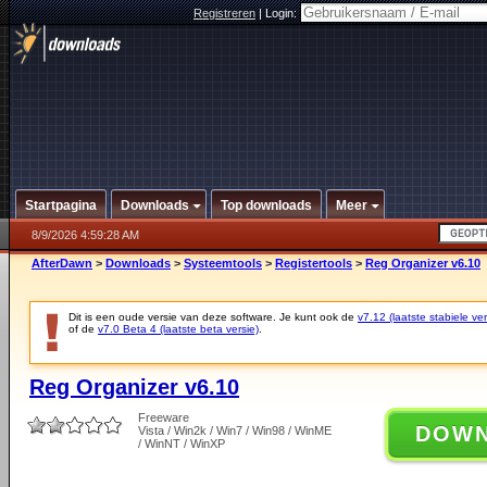
Registreren
|
Login:
Startpagina
Downloads
Top downloads
Meer
8/9/2026 4:59:28 AM
AfterDawn
>
Downloads
>
Systeemtools
>
Registertools
>
Reg Organizer v6.10
Dit is een oude versie van deze software. Je kunt ook de
v7.12 (laatste stabiele ver
of de
v7.0 Beta 4 (laatste beta versie)
.
Reg Organizer v6.10
Freeware
DOW
Vista / Win2k / Win7 / Win98 / WinME
/ WinNT / WinXP