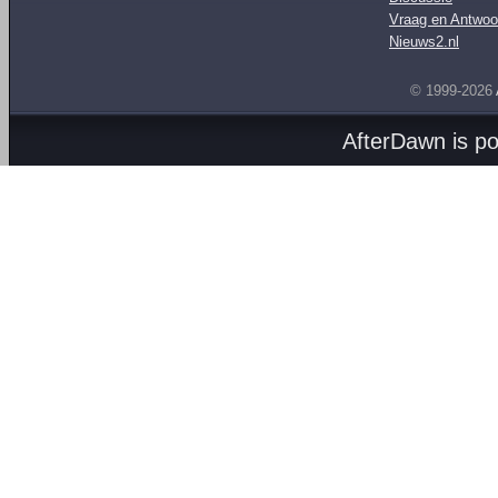
Vraag en Antwoo
Nieuws2.nl
© 1999-2026
AfterDawn is p