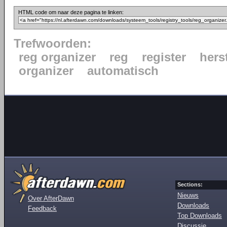
HTML code om naar deze pagina te linken:
Trefwoorden:
reg organizer
reg
register
hers
organizer
automatisch
Sections:
Nieuws
Over AfterDawn
Downloads
Feedback
Top Downloads
Discussie