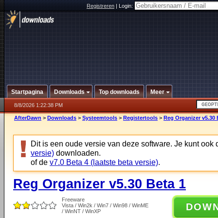
Registreren
|
Login:
Startpagina
Downloads
Top downloads
Meer
8/8/2026 1:22:38 PM
AfterDawn
>
Downloads
>
Systeemtools
>
Registertools
>
Reg Organizer v5.30 
Dit is een oude versie van deze software. Je kunt ook
versie)
downloaden.
of de
v7.0 Beta 4 (laatste beta versie)
.
Reg Organizer v5.30 Beta 1
Freeware
DOW
Vista / Win2k / Win7 / Win98 / WinME
/ WinNT / WinXP