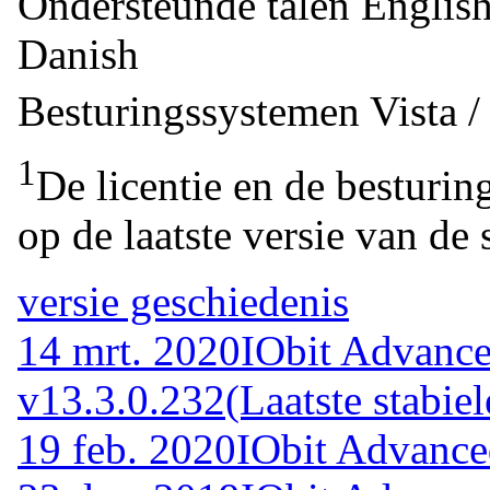
Ondersteunde talen
Englis
Danish
Besturingssystemen
Vista 
1
De licentie en de besturin
op de laatste versie van de 
versie geschiedenis
14 mrt. 2020
IObit Advanc
v13.3.0.232
(Laatste stabiel
19 feb. 2020
IObit Advance