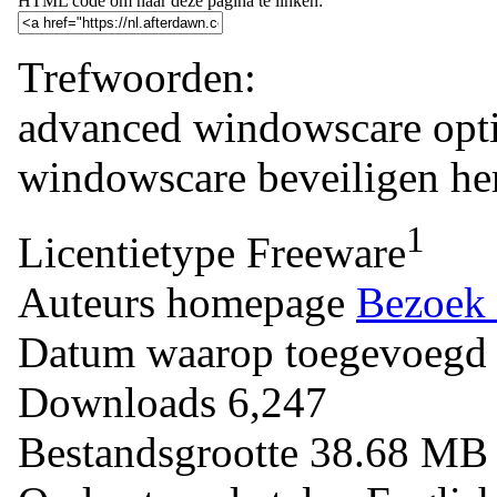
HTML code om naar deze pagina te linken:
Trefwoorden:
advanced windowscare
opt
windowscare
beveiligen
he
1
Licentietype
Freeware
Auteurs homepage
Bezoek 
Datum waarop toegevoegd
Downloads
6,247
Bestandsgrootte
38.68 M