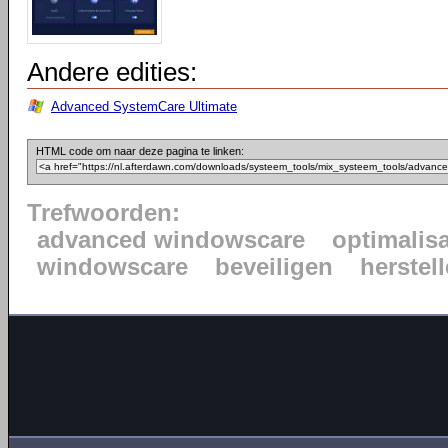
Andere edities:
Advanced SystemCare Ultimate
HTML code om naar deze pagina te linken:
Trefwoorden:
advanced windowscare
optimalisa
windowscare
beveiligen
herstel