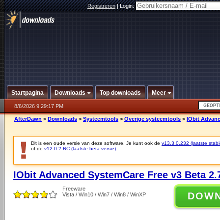
Registreren
|
Login:
Startpagina
Downloads
Top downloads
Meer
8/6/2026 9:29:17 PM
AfterDawn
>
Downloads
>
Systeemtools
>
Overige systeemtools
>
IObit Advanc
Dit is een oude versie van deze software. Je kunt ook de
v13.3.0.232 (laatste stabi
of de
v12.0.2 RC (laatste beta versie)
.
IObit Advanced SystemCare Free v3 Beta 2.
Freeware
DOW
Vista / Win10 / Win7 / Win8 / WinXP