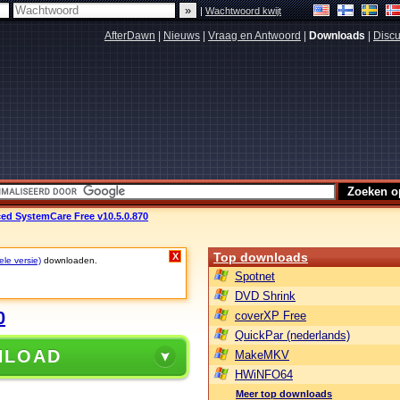
|
Wachtwoord kwijt
AfterDawn
|
Nieuws
|
Vraag en Antwoord
|
Downloads
|
Discu
ed SystemCare Free v10.5.0.870
Top downloads
X
ele versie)
downloaden.
Spotnet
DVD Shrink
0
coverXP Free
QuickPar (nederlands)
NLOAD
MakeMKV
HWiNFO64
Meer top downloads