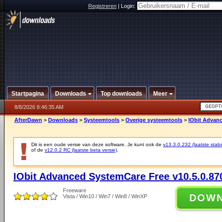
Registreren
|
Login:
Startpagina
Downloads
Top downloads
Meer
8/8/2026 8:46:35 AM
AfterDawn
>
Downloads
>
Systeemtools
>
Overige systeemtools
>
IObit Advanc
Dit is een oude versie van deze software. Je kunt ook de
v13.3.0.232 (laatste stabi
of de
v12.0.2 RC (laatste beta versie)
.
IObit Advanced SystemCare Free v10.5.0.87
Freeware
DOW
Vista / Win10 / Win7 / Win8 / WinXP