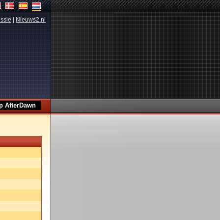
ssie
|
Nieuws2.nl