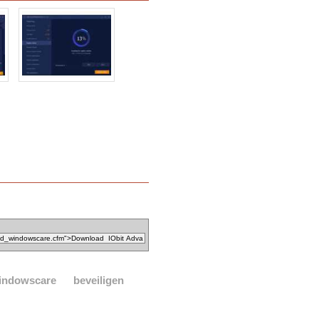
indowscare
beveiligen