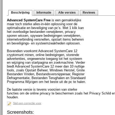
Beschrijving
Informatie
Alle versies
Reviews
Advanced SystemCare Free
is een gemakkelijke
maar toch sterke alles-in-één oplossing voor de
optimalisatie en beveiliging van pc’s. Met 1 klik kan
het overbodige bestanden verwijderen, privacy
sporen wissen, spyware bedreigingen verwijderen,
internetverbinding versnellen, opstart items beheren
en beveiligings- en systeemzwakheden oplossen.
Bovendien voorkomt Advanced SystemCare 12
cryptomunt minen, online bedreigingen, storende
advertenties, ongewenste toegang tot het systeem
en wijziging van startpagina en zoekmachine. Verder
biedt Advanced SystemCare 12 meer dan 10 nuttige
tools, zoals Opstart Beheer, Windows Herstel, Grote
Bestanden Vinden, Bestandsversnipperaar, Register
Defragmentatie, Bestanden Terughalen en Standaard
Programma Wijzigen om het beste uit de pc te halen.
De laatste versie is tevens voorzien van sterke
functies om de online privacy te beschermen zoals het Privacy Schild en
houden.
Stel een correctie voor
Screenshots: