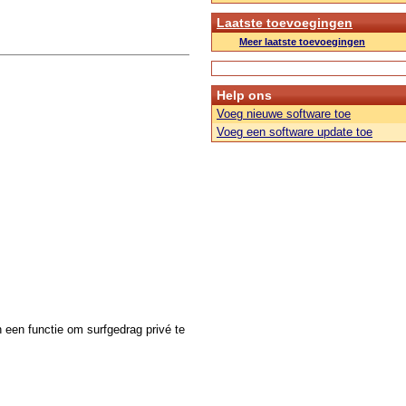
Laatste toevoegingen
Meer laatste toevoegingen
Help ons
Voeg nieuwe software toe
Voeg een software update toe
 een functie om surfgedrag privé te