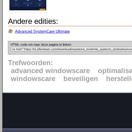
Andere edities:
Advanced SystemCare Ultimate
HTML code om naar deze pagina te linken:
Trefwoorden:
advanced windowscare
optimalisa
windowscare
beveiligen
herstel