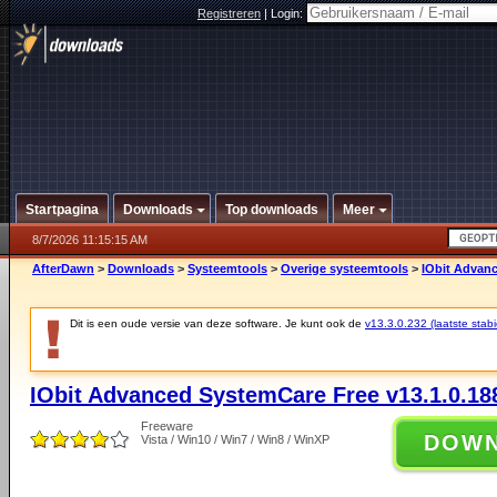
Registreren
|
Login:
Startpagina
Downloads
Top downloads
Meer
8/7/2026 11:15:15 AM
AfterDawn
>
Downloads
>
Systeemtools
>
Overige systeemtools
>
IObit Advanc
Dit is een oude versie van deze software. Je kunt ook de
v13.3.0.232 (laatste stabi
IObit Advanced SystemCare Free v13.1.0.18
Freeware
DOW
Vista / Win10 / Win7 / Win8 / WinXP