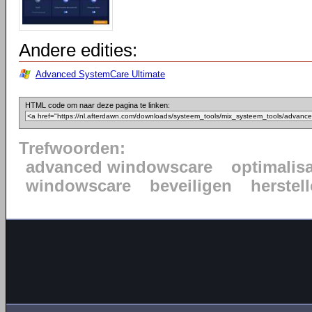
Andere edities:
Advanced SystemCare Ultimate
HTML code om naar deze pagina te linken:
Trefwoorden:
advanced windowscare
optimalisa
windowscare
beveiligen
herstel