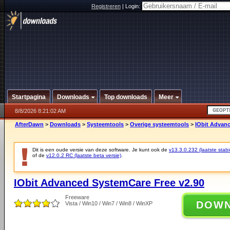
Registreren
|
Login:
Startpagina
Downloads
Top downloads
Meer
8/8/2026 8:21:02 AM
AfterDawn
>
Downloads
>
Systeemtools
>
Overige systeemtools
>
IObit Advanc
Dit is een oude versie van deze software. Je kunt ook de
v13.3.0.232 (laatste stabi
of de
v12.0.2 RC (laatste beta versie)
.
IObit Advanced SystemCare Free v2.90
Freeware
DOW
Vista / Win10 / Win7 / Win8 / WinXP