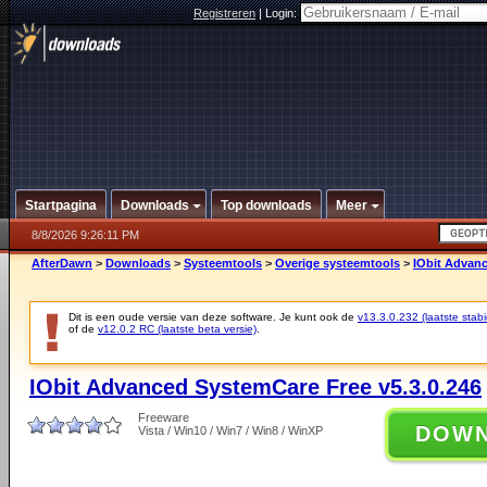
Registreren
|
Login:
Startpagina
Downloads
Top downloads
Meer
8/8/2026 9:26:11 PM
AfterDawn
>
Downloads
>
Systeemtools
>
Overige systeemtools
>
IObit Advanc
Dit is een oude versie van deze software. Je kunt ook de
v13.3.0.232 (laatste stabi
of de
v12.0.2 RC (laatste beta versie)
.
IObit Advanced SystemCare Free v5.3.0.246
Freeware
DOW
Vista / Win10 / Win7 / Win8 / WinXP