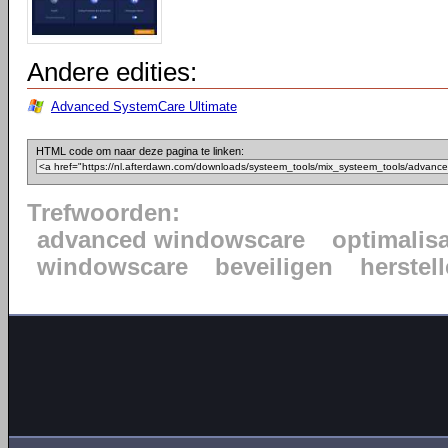
Andere edities:
Advanced SystemCare Ultimate
HTML code om naar deze pagina te linken:
Trefwoorden:
advanced windowscare
optimalisa
windowscare
beveiligen
herstel