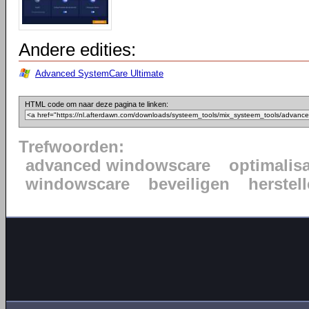
Andere edities:
Advanced SystemCare Ultimate
HTML code om naar deze pagina te linken:
Trefwoorden:
advanced windowscare
optimalisa
windowscare
beveiligen
herstel