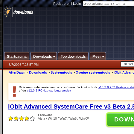
Registreren
|
Login:
Startpagina
Downloads
Top downloads
Meer
8/7/2026 7:25:57 PM
AfterDawn
>
Downloads
>
Systeemtools
>
Overige systeemtools
>
IObit Advanc
Dit is een oude versie van deze software. Je kunt ook de
v13.3.0.232 (laatste stabi
of de
v12.0.2 RC (laatste beta versie)
.
IObit Advanced SystemCare Free v3 Beta 2.
Freeware
DOW
Vista / Win10 / Win7 / Win8 / WinXP