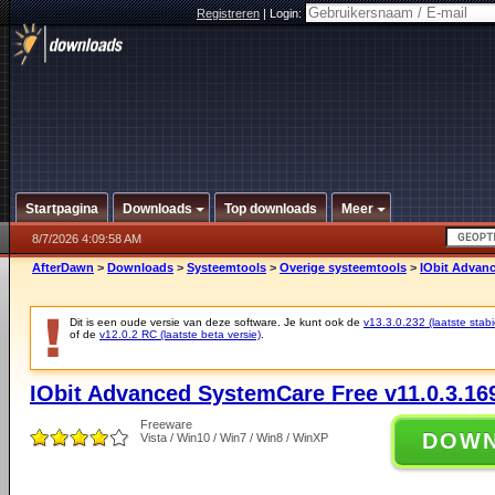
Registreren
|
Login:
Startpagina
Downloads
Top downloads
Meer
8/7/2026 4:09:58 AM
AfterDawn
>
Downloads
>
Systeemtools
>
Overige systeemtools
>
IObit Advanc
Dit is een oude versie van deze software. Je kunt ook de
v13.3.0.232 (laatste stabi
of de
v12.0.2 RC (laatste beta versie)
.
IObit Advanced SystemCare Free v11.0.3.16
Freeware
DOW
Vista / Win10 / Win7 / Win8 / WinXP