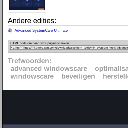
Andere edities:
Advanced SystemCare Ultimate
HTML code om naar deze pagina te linken:
Trefwoorden:
advanced windowscare
optimalisa
windowscare
beveiligen
herstel