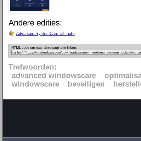
Andere edities:
Advanced SystemCare Ultimate
HTML code om naar deze pagina te linken:
Trefwoorden:
advanced windowscare
optimalisa
windowscare
beveiligen
herstel