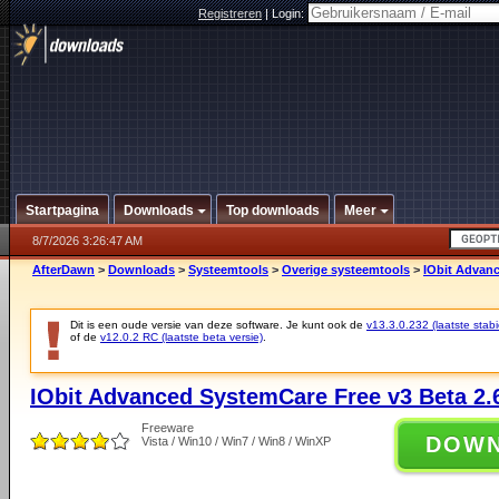
Registreren
|
Login:
Startpagina
Downloads
Top downloads
Meer
8/7/2026 3:26:47 AM
AfterDawn
>
Downloads
>
Systeemtools
>
Overige systeemtools
>
IObit Advanc
Dit is een oude versie van deze software. Je kunt ook de
v13.3.0.232 (laatste stabi
of de
v12.0.2 RC (laatste beta versie)
.
IObit Advanced SystemCare Free v3 Beta 2.
Freeware
DOW
Vista / Win10 / Win7 / Win8 / WinXP