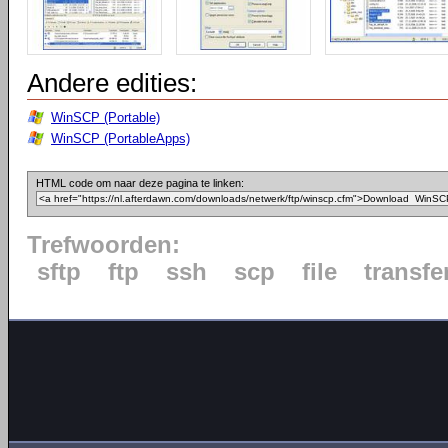
Andere edities:
WinSCP (Portable)
WinSCP (PortableApps)
HTML code om naar deze pagina te linken:
Trefwoorden:
sftp
ftp
ssh
scp
file
transfe