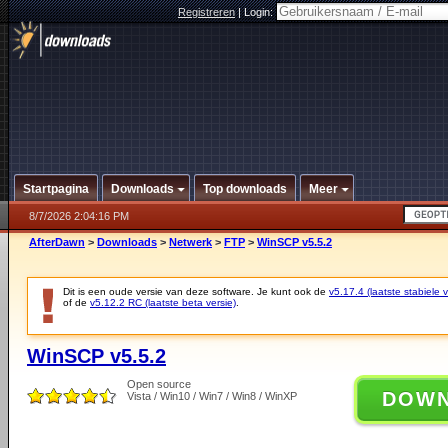
Registreren
|
Login:
Startpagina
Downloads
Top downloads
Meer
8/7/2026 2:04:16 PM
AfterDawn
>
Downloads
>
Netwerk
>
FTP
>
WinSCP v5.5.2
Dit is een oude versie van deze software. Je kunt ook de
v5.17.4 (laatste stabiele v
of de
v5.12.2 RC (laatste beta versie)
.
WinSCP v5.5.2
Open source
DOW
Vista / Win10 / Win7 / Win8 / WinXP