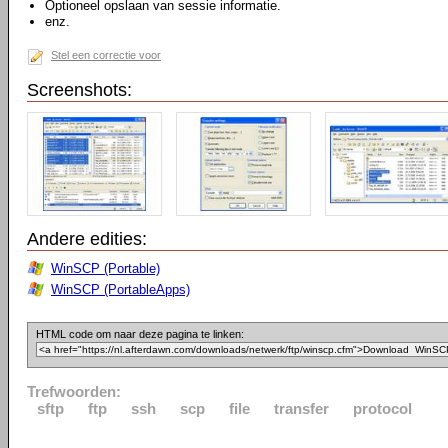
Optioneel opslaan van sessie informatie.
enz.
Stel een correctie voor
Screenshots:
Andere edities:
WinSCP (Portable)
WinSCP (PortableApps)
HTML code om naar deze pagina te linken:
Trefwoorden:
sftp
ftp
ssh
scp
file
transfer
protocol