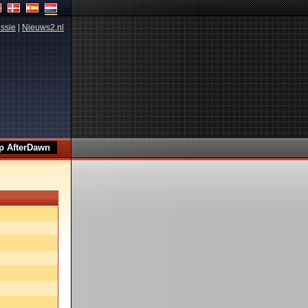
ssie
|
Nieuws2.nl