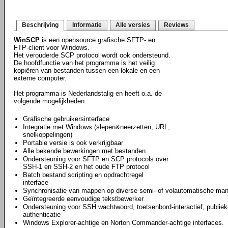
Beschrijving
Informatie
Alle versies
Reviews
WinSCP
is een opensource grafische SFTP- en
FTP-client voor Windows.
Het verouderde SCP protocol wordt ook ondersteund.
De hoofdfunctie van het programma is het veilig
kopiëren van bestanden tussen een lokale en een
externe computer.
Het programma is Nederlandstalig en heeft o.a. de
volgende mogelijkheden:
Grafische gebruikersinterface
Integratie met Windows (slepen&neerzetten, URL,
snelkoppelingen)
Portable versie is ook verkrijgbaar
Alle bekende bewerkingen met bestanden
Ondersteuning voor SFTP en SCP protocols over
SSH-1 en SSH-2 en het oude FTP protocol
Batch bestand scripting en opdrachtregel
interface
Synchronisatie van mappen op diverse semi- of volautomatische man
Geïntegreerde eenvoudige tekstbewerker
Ondersteuning voor SSH wachtwoord, toetsenbord-interactief, publiek
authenticatie
Windows Explorer-achtige en Norton Commander-achtige interfaces.