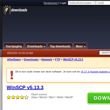
Registreren
|
Login:
Startpagina
Downloads
Top downloads
Meer
8/8/2026 10:49:16 AM
AfterDawn
>
Downloads
>
Netwerk
>
FTP
>
WinSCP v5.13.3
Dit is een oude versie van deze software. Je kunt ook de
v5.17.4 (laatste stabiele v
WinSCP v5.13.3
Open source
DOW
Vista / Win10 / Win7 / Win8 / WinXP