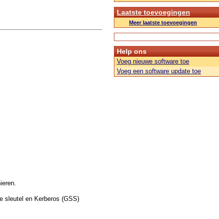
Laatste toevoegingen
Meer laatste toevoegingen
Help ons
Voeg nieuwe software toe
Voeg een software update toe
ieren.
e sleutel en Kerberos (GSS)