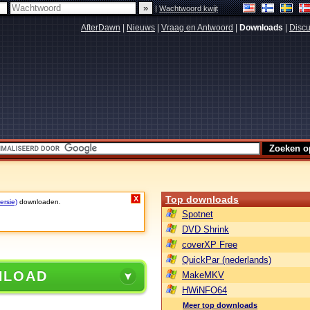
|
Wachtwoord kwijt
AfterDawn
|
Nieuws
|
Vraag en Antwoord
|
Downloads
|
Discu
Top downloads
X
ersie)
downloaden.
Spotnet
DVD Shrink
coverXP Free
QuickPar (nederlands)
NLOAD
MakeMKV
HWiNFO64
Meer top downloads