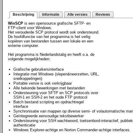
Beschrijving
Informatie
Alle versies
Reviews
WinSCP
is een opensource grafische SFTP- en
FTP-client voor Windows.
Het verouderde SCP protocol wordt ook ondersteund.
De hoofdfunctie van het programma is het veilig
kopiëren van bestanden tussen een lokale en een
externe computer.
Het programma is Nederlandstalig en heeft o.a. de
volgende mogelijkheden:
Grafische gebruikersinterface
Integratie met Windows (slepen&neerzetten, URL,
snelkoppelingen)
Portable versie is ook verkrijgbaar
Alle bekende bewerkingen met bestanden
Ondersteuning voor SFTP en SCP protocols over
SSH-1 en SSH-2 en het oude FTP protocol
Batch bestand scripting en opdrachtregel
interface
Synchronisatie van mappen op diverse semi- of volautomatische man
Geïntegreerde eenvoudige tekstbewerker
Ondersteuning voor SSH wachtwoord, toetsenbord-interactief, publiek
authenticatie
Windows Explorer-achtige en Norton Commander-achtige interfaces.