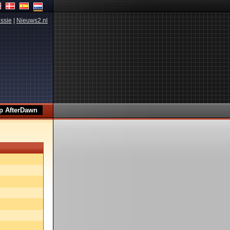
ssie
|
Nieuws2.nl