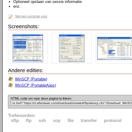
Optioneel opslaan van sessie informatie.
enz.
Stel een correctie voor
Screenshots:
Andere edities:
WinSCP (Portable)
WinSCP (PortableApps)
HTML code om naar deze pagina te linken:
Trefwoorden:
sftp
ftp
ssh
scp
file
transfer
protocol