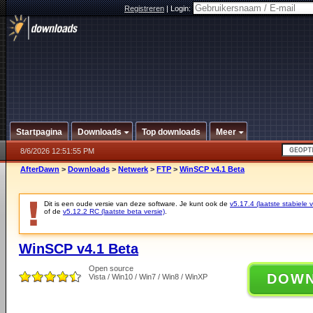
Registreren
|
Login:
Startpagina
Downloads
Top downloads
Meer
8/6/2026 12:51:55 PM
AfterDawn
>
Downloads
>
Netwerk
>
FTP
>
WinSCP v4.1 Beta
Dit is een oude versie van deze software. Je kunt ook de
v5.17.4 (laatste stabiele v
of de
v5.12.2 RC (laatste beta versie)
.
WinSCP v4.1 Beta
Open source
DOW
Vista / Win10 / Win7 / Win8 / WinXP