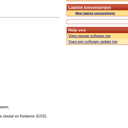
Laatste toevoegingen
Meer laatste toevoegingen
Help ons
Voeg nieuwe software toe
Voeg een software update toe
ieren.
e sleutel en Kerberos (GSS)