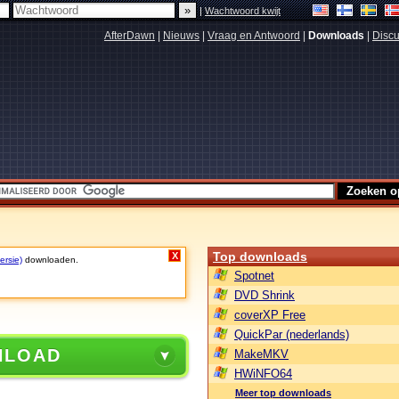
|
Wachtwoord kwijt
AfterDawn
|
Nieuws
|
Vraag en Antwoord
|
Downloads
|
Discu
Top downloads
X
ersie)
downloaden.
Spotnet
DVD Shrink
coverXP Free
QuickPar (nederlands)
NLOAD
MakeMKV
HWiNFO64
Meer top downloads