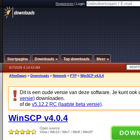
Registreren
|
Login:
Startpagina
Downloads
Top downloads
Meer
8/7/2026 4:14:43 AM
AfterDawn
>
Downloads
>
Netwerk
>
FTP
>
WinSCP v4.0.4
Dit is een oude versie van deze software. Je kunt ook
versie)
downloaden.
of de
v5.12.2 RC (laatste beta versie)
.
WinSCP v4.0.4
Open source
DOW
Vista / Win10 / Win7 / Win8 / WinXP