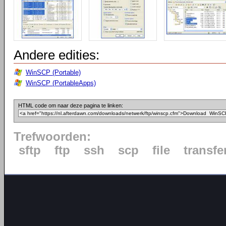
Andere edities:
WinSCP (Portable)
WinSCP (PortableApps)
HTML code om naar deze pagina te linken:
Trefwoorden:
sftp
ftp
ssh
scp
file
transfe