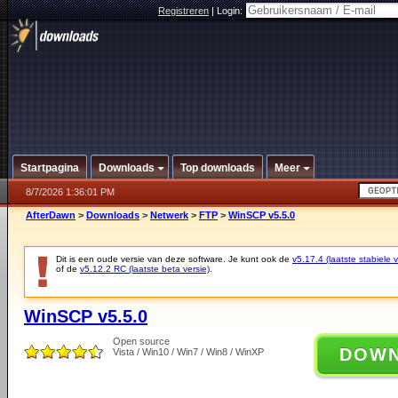
Registreren
|
Login:
Startpagina
Downloads
Top downloads
Meer
8/7/2026 1:36:01 PM
AfterDawn
>
Downloads
>
Netwerk
>
FTP
>
WinSCP v5.5.0
Dit is een oude versie van deze software. Je kunt ook de
v5.17.4 (laatste stabiele v
of de
v5.12.2 RC (laatste beta versie)
.
WinSCP v5.5.0
Open source
DOW
Vista / Win10 / Win7 / Win8 / WinXP