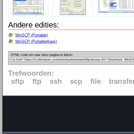
Andere edities:
WinSCP (Portable)
WinSCP (PortableApps)
HTML code om naar deze pagina te linken:
Trefwoorden:
sftp
ftp
ssh
scp
file
transfe