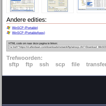
Andere edities:
WinSCP (Portable)
WinSCP (PortableApps)
HTML code om naar deze pagina te linken:
Trefwoorden:
sftp
ftp
ssh
scp
file
transfe