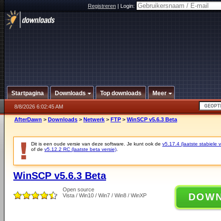
Registreren
|
Login:
Startpagina
Downloads
Top downloads
Meer
8/8/2026 6:02:45 AM
AfterDawn
>
Downloads
>
Netwerk
>
FTP
>
WinSCP v5.6.3 Beta
Dit is een oude versie van deze software. Je kunt ook de
v5.17.4 (laatste stabiele v
of de
v5.12.2 RC (laatste beta versie)
.
WinSCP v5.6.3 Beta
Open source
DOW
Vista / Win10 / Win7 / Win8 / WinXP