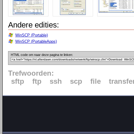
Andere edities:
WinSCP (Portable)
WinSCP (PortableApps)
HTML code om naar deze pagina te linken:
Trefwoorden:
sftp
ftp
ssh
scp
file
transfe