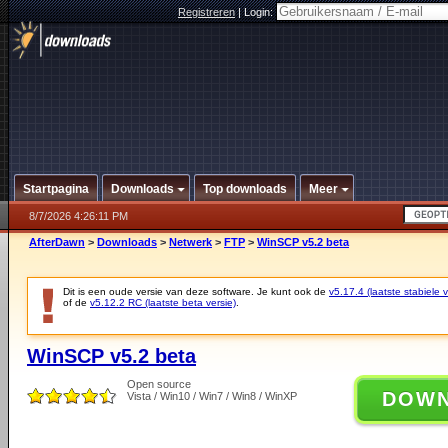
Registreren
|
Login:
Startpagina
Downloads
Top downloads
Meer
8/7/2026 4:26:11 PM
AfterDawn
>
Downloads
>
Netwerk
>
FTP
>
WinSCP v5.2 beta
Dit is een oude versie van deze software. Je kunt ook de
v5.17.4 (laatste stabiele v
of de
v5.12.2 RC (laatste beta versie)
.
WinSCP v5.2 beta
Open source
DOW
Vista / Win10 / Win7 / Win8 / WinXP