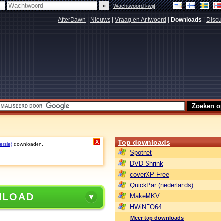
|
Wachtwoord kwijt
AfterDawn
|
Nieuws
|
Vraag en Antwoord
|
Downloads
|
Discu
Top downloads
X
ersie)
downloaden.
Spotnet
DVD Shrink
coverXP Free
QuickPar (nederlands)
NLOAD
MakeMKV
HWiNFO64
Meer top downloads