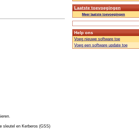
Laatste toevoegingen
Meer laatste toevoegingen
Help ons
Voeg nieuwe software toe
Voeg een software update toe
ieren.
e sleutel en Kerberos (GSS)