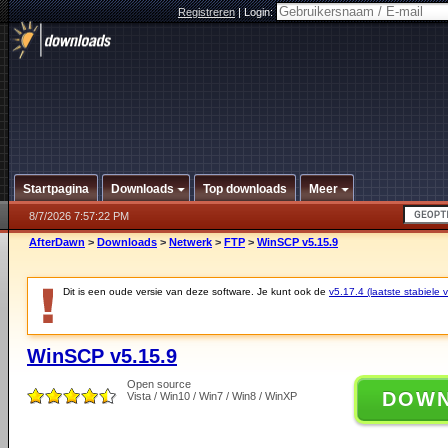
Registreren
|
Login:
Startpagina
Downloads
Top downloads
Meer
8/7/2026 7:57:22 PM
AfterDawn
>
Downloads
>
Netwerk
>
FTP
>
WinSCP v5.15.9
Dit is een oude versie van deze software. Je kunt ook de
v5.17.4 (laatste stabiele v
WinSCP v5.15.9
Open source
DOW
Vista / Win10 / Win7 / Win8 / WinXP