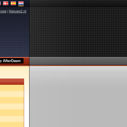
ssie
|
Nieuws2.nl