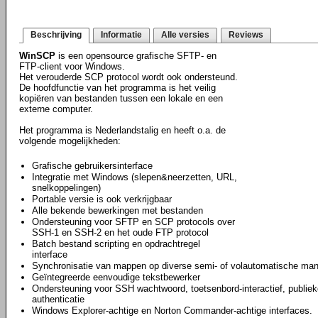
Beschrijving
Informatie
Alle versies
Reviews
WinSCP
is een opensource grafische SFTP- en
FTP-client voor Windows.
Het verouderde SCP protocol wordt ook ondersteund.
De hoofdfunctie van het programma is het veilig
kopiëren van bestanden tussen een lokale en een
externe computer.
Het programma is Nederlandstalig en heeft o.a. de
volgende mogelijkheden:
Grafische gebruikersinterface
Integratie met Windows (slepen&neerzetten, URL,
snelkoppelingen)
Portable versie is ook verkrijgbaar
Alle bekende bewerkingen met bestanden
Ondersteuning voor SFTP en SCP protocols over
SSH-1 en SSH-2 en het oude FTP protocol
Batch bestand scripting en opdrachtregel
interface
Synchronisatie van mappen op diverse semi- of volautomatische man
Geïntegreerde eenvoudige tekstbewerker
Ondersteuning voor SSH wachtwoord, toetsenbord-interactief, publiek
authenticatie
Windows Explorer-achtige en Norton Commander-achtige interfaces.