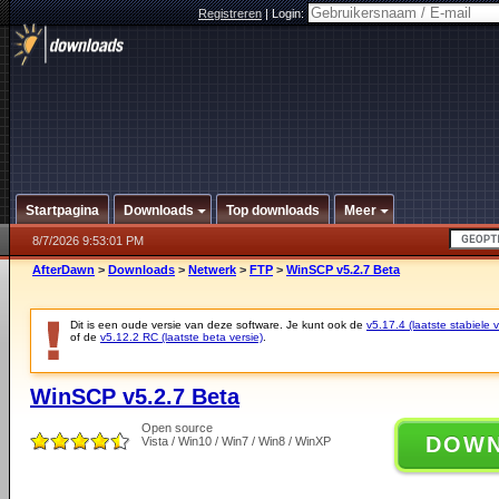
Registreren
|
Login:
Startpagina
Downloads
Top downloads
Meer
8/7/2026 9:53:01 PM
AfterDawn
>
Downloads
>
Netwerk
>
FTP
>
WinSCP v5.2.7 Beta
Dit is een oude versie van deze software. Je kunt ook de
v5.17.4 (laatste stabiele v
of de
v5.12.2 RC (laatste beta versie)
.
WinSCP v5.2.7 Beta
Open source
DOW
Vista / Win10 / Win7 / Win8 / WinXP