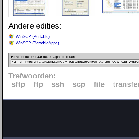
Andere edities:
WinSCP (Portable)
WinSCP (PortableApps)
HTML code om naar deze pagina te linken:
Trefwoorden:
sftp
ftp
ssh
scp
file
transfe