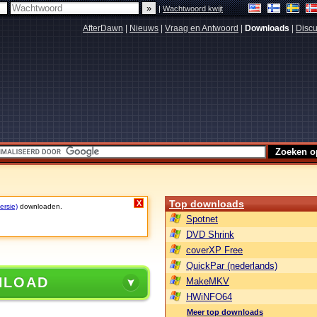
|
Wachtwoord kwijt
AfterDawn
|
Nieuws
|
Vraag en Antwoord
|
Downloads
|
Discu
Top downloads
X
ersie)
downloaden.
Spotnet
DVD Shrink
coverXP Free
QuickPar (nederlands)
NLOAD
MakeMKV
HWiNFO64
Meer top downloads