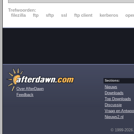
Trefwoorden:
filezilla
ftp
sftp
ssl
ftp client
kerberos
ope
Sections:
Nieuws
Over AfterDawn
Downloads
Feedback
Top Downloads
Discussie
Vraag en Antwoo
Nieuws2.nl
© 1999-2026