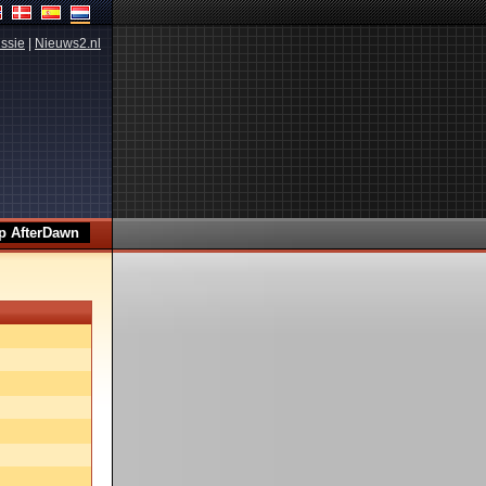
ssie
|
Nieuws2.nl