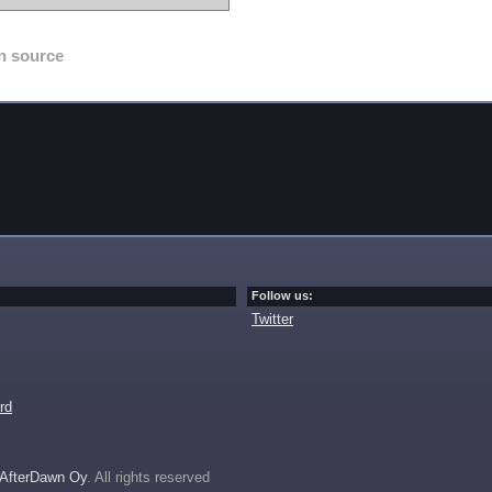
n source
Follow us:
Twitter
rd
AfterDawn Oy
. All rights reserved