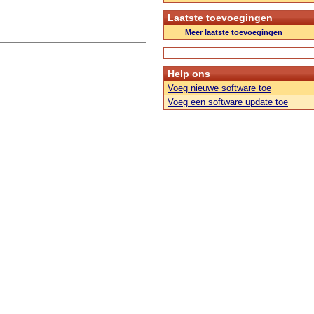
Laatste toevoegingen
Meer laatste toevoegingen
Help ons
Voeg nieuwe software toe
Voeg een software update toe