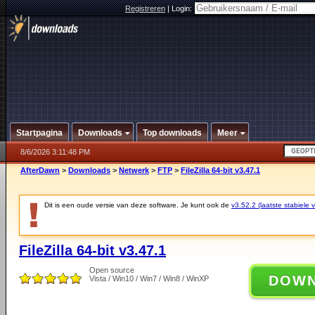
Registreren
|
Login:
Startpagina
Downloads
Top downloads
Meer
8/6/2026 3:11:48 PM
AfterDawn
>
Downloads
>
Netwerk
>
FTP
>
FileZilla 64-bit v3.47.1
Dit is een oude versie van deze software. Je kunt ook de
v3.52.2 (laatste stabiele v
FileZilla 64-bit v3.47.1
Open source
DOW
Vista / Win10 / Win7 / Win8 / WinXP