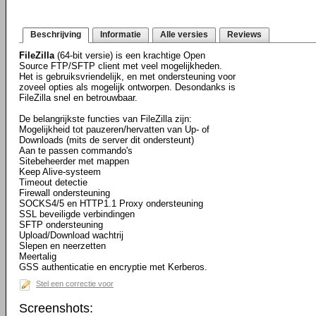
Beschrijving
Informatie
Alle versies
Reviews
FileZilla
(64-bit versie) is een krachtige Open
Source FTP/SFTP client met veel mogelijkheden.
Het is gebruiksvriendelijk, en met ondersteuning voor
zoveel opties als mogelijk ontworpen. Desondanks is
FileZilla snel en betrouwbaar.
De belangrijkste functies van FileZilla zijn:
Mogelijkheid tot pauzeren/hervatten van Up- of
Downloads (mits de server dit ondersteunt)
Aan te passen commando's
Sitebeheerder met mappen
Keep Alive-systeem
Timeout detectie
Firewall ondersteuning
SOCKS4/5 en HTTP1.1 Proxy ondersteuning
SSL beveiligde verbindingen
SFTP ondersteuning
Upload/Download wachtrij
Slepen en neerzetten
Meertalig
GSS authenticatie en encryptie met Kerberos.
Stel een correctie voor
Screenshots: