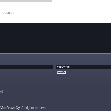
n source
Follow us:
Twitter
rd
AfterDawn Oy
. All rights reserved