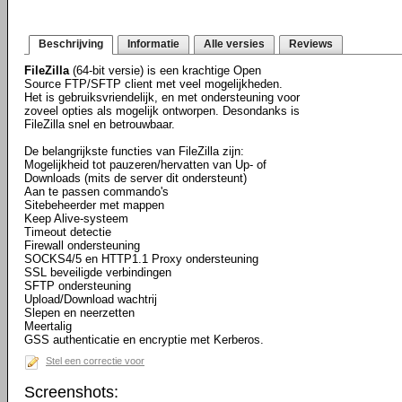
Beschrijving
Informatie
Alle versies
Reviews
FileZilla
(64-bit versie) is een krachtige Open
Source FTP/SFTP client met veel mogelijkheden.
Het is gebruiksvriendelijk, en met ondersteuning voor
zoveel opties als mogelijk ontworpen. Desondanks is
FileZilla snel en betrouwbaar.
De belangrijkste functies van FileZilla zijn:
Mogelijkheid tot pauzeren/hervatten van Up- of
Downloads (mits de server dit ondersteunt)
Aan te passen commando's
Sitebeheerder met mappen
Keep Alive-systeem
Timeout detectie
Firewall ondersteuning
SOCKS4/5 en HTTP1.1 Proxy ondersteuning
SSL beveiligde verbindingen
SFTP ondersteuning
Upload/Download wachtrij
Slepen en neerzetten
Meertalig
GSS authenticatie en encryptie met Kerberos.
Stel een correctie voor
Screenshots: