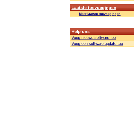
Laatste toevoegingen
Meer laatste toevoegingen
Help ons
Voeg nieuwe software toe
Voeg een software update toe