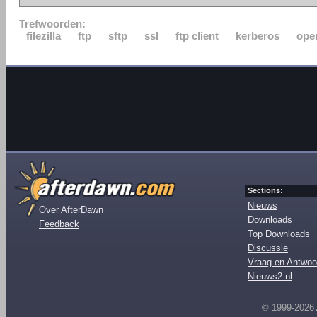
Trefwoorden:
filezilla
ftp
sftp
ssl
ftp client
kerberos
ope
Sections:
Nieuws
Over AfterDawn
Downloads
Feedback
Top Downloads
Discussie
Vraag en Antwoo
Nieuws2.nl
© 1999-2026