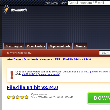
Registreren
|
Login:
Startpagina
Downloads
Top downloads
Meer
8/7/2026 9:04:39 AM
AfterDawn
>
Downloads
>
Netwerk
>
FTP
>
FileZilla 64-bit v3.24.0
Dit is een oude versie van deze software. Je kunt ook de
v3.52.2 (laatste stabiele v
of de
v3.42.0 RC 1 (laatste beta versie)
.
FileZilla 64-bit v3.24.0
Open source
DOW
Vista / Win10 / Win7 / Win8 / WinXP