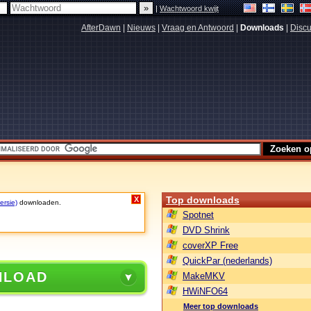
|
Wachtwoord kwijt
AfterDawn
|
Nieuws
|
Vraag en Antwoord
|
Downloads
|
Discu
Top downloads
X
ersie)
downloaden.
Spotnet
DVD Shrink
coverXP Free
QuickPar (nederlands)
NLOAD
MakeMKV
HWiNFO64
Meer top downloads