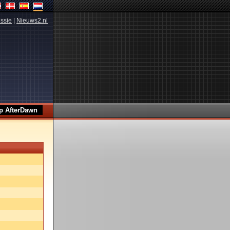
ssie
|
Nieuws2.nl