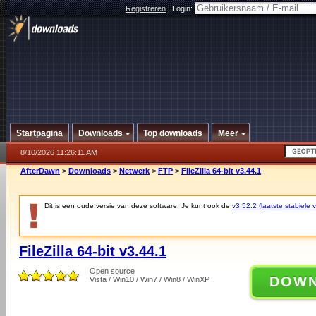
Registreren
|
Login:
Startpagina
Downloads
Top downloads
Meer
8/10/2026 11:26:11 AM
AfterDawn
>
Downloads
>
Netwerk
>
FTP
>
FileZilla 64-bit v3.44.1
Dit is een oude versie van deze software. Je kunt ook de
v3.52.2 (laatste stabiele v
FileZilla 64-bit v3.44.1
Open source
DOW
Vista / Win10 / Win7 / Win8 / WinXP