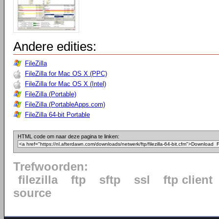
Andere edities:
FileZilla
FileZilla for Mac OS X (PPC)
FileZilla for Mac OS X (Intel)
FileZilla (Portable)
FileZilla (PortableApps.com)
FileZilla 64-bit Portable
HTML code om naar deze pagina te linken:
Trefwoorden:
filezilla
ftp
sftp
ssl
ftp client
source