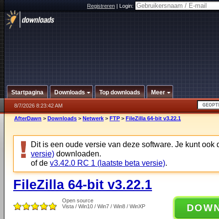
Registreren
|
Login:
Startpagina
Downloads
Top downloads
Meer
8/7/2026 8:23:42 AM
AfterDawn
>
Downloads
>
Netwerk
>
FTP
>
FileZilla 64-bit v3.22.1
Dit is een oude versie van deze software. Je kunt ook
versie)
downloaden.
of de
v3.42.0 RC 1 (laatste beta versie)
.
FileZilla 64-bit v3.22.1
Open source
DOW
Vista / Win10 / Win7 / Win8 / WinXP