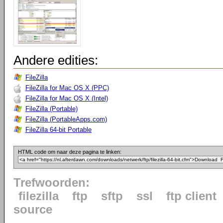
Andere edities:
FileZilla
FileZilla for Mac OS X (PPC)
FileZilla for Mac OS X (Intel)
FileZilla (Portable)
FileZilla (PortableApps.com)
FileZilla 64-bit Portable
HTML code om naar deze pagina te linken:
Trefwoorden:
filezilla
ftp
sftp
ssl
ftp client
source