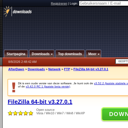
Registreren
|
Login:
Startpagina
Downloads
Top downloads
Meer
8/8/2026 2:48:42 AM
AfterDawn
>
Downloads
>
Netwerk
>
FTP
>
FileZilla 64-bit v3.27.0.1
Dit is een oude versie van deze software. Je kunt ook de
v3.52.2 (laatste stabiele v
of de
v3.42.0 RC 1 (laatste beta versie)
.
FileZilla 64-bit v3.27.0.1
Open source
DOW
Vista / Win10 / Win7 / Win8 / WinXP