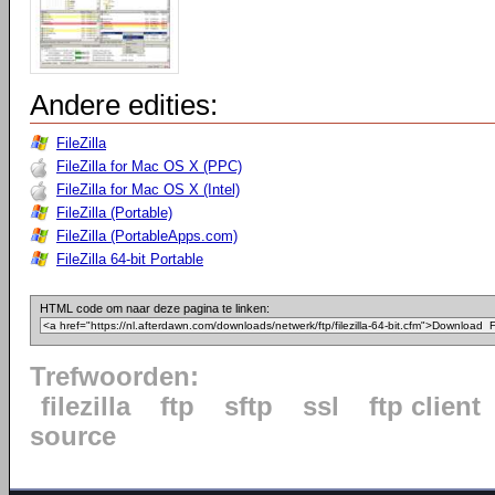
Andere edities:
FileZilla
FileZilla for Mac OS X (PPC)
FileZilla for Mac OS X (Intel)
FileZilla (Portable)
FileZilla (PortableApps.com)
FileZilla 64-bit Portable
HTML code om naar deze pagina te linken:
Trefwoorden:
filezilla
ftp
sftp
ssl
ftp client
source