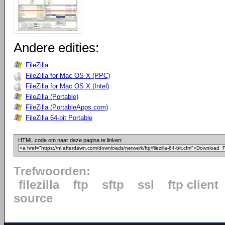
Andere edities:
FileZilla
FileZilla for Mac OS X (PPC)
FileZilla for Mac OS X (Intel)
FileZilla (Portable)
FileZilla (PortableApps.com)
FileZilla 64-bit Portable
HTML code om naar deze pagina te linken:
Trefwoorden:
filezilla
ftp
sftp
ssl
ftp client
source