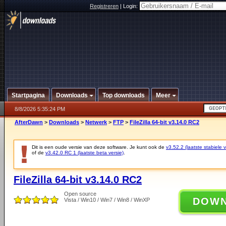
Registreren
|
Login:
Startpagina
Downloads
Top downloads
Meer
8/8/2026 5:35:24 PM
AfterDawn
>
Downloads
>
Netwerk
>
FTP
>
FileZilla 64-bit v3.14.0 RC2
Dit is een oude versie van deze software. Je kunt ook de
v3.52.2 (laatste stabiele v
of de
v3.42.0 RC 1 (laatste beta versie)
.
FileZilla 64-bit v3.14.0 RC2
Open source
DOW
Vista / Win10 / Win7 / Win8 / WinXP