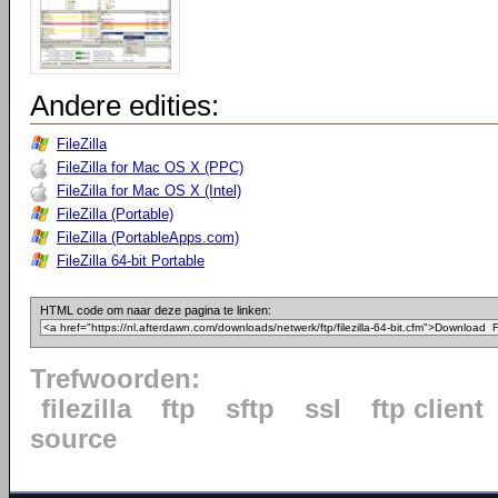
Andere edities:
FileZilla
FileZilla for Mac OS X (PPC)
FileZilla for Mac OS X (Intel)
FileZilla (Portable)
FileZilla (PortableApps.com)
FileZilla 64-bit Portable
HTML code om naar deze pagina te linken:
Trefwoorden:
filezilla
ftp
sftp
ssl
ftp client
source