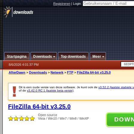
Registreren
|
Login:
Startpagina
Downloads
Top downloads
Meer
8/6/2026 4:01:37 PM
AfterDawn
>
Downloads
>
Netwerk
>
FTP
>
FileZilla 64-bit v3.25.0
Dit is een oude versie van deze software. Je kunt ook de
v3.52.2 (laatste stabiele v
of de
v3.42.0 RC 1 (laatste beta versie)
.
FileZilla 64-bit v3.25.0
Open source
DOW
Vista / Win10 / Win7 / Win8 / WinXP