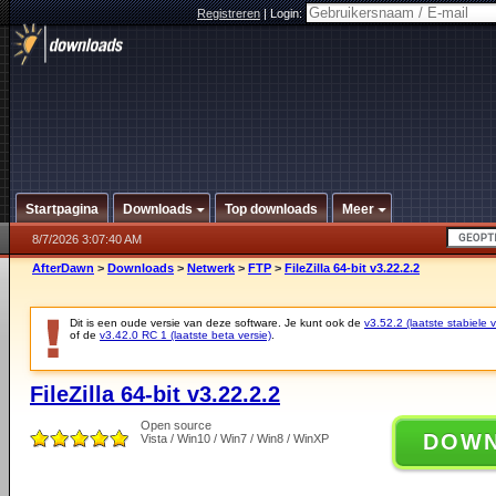
Registreren
|
Login:
Startpagina
Downloads
Top downloads
Meer
8/7/2026 3:07:40 AM
AfterDawn
>
Downloads
>
Netwerk
>
FTP
>
FileZilla 64-bit v3.22.2.2
Dit is een oude versie van deze software. Je kunt ook de
v3.52.2 (laatste stabiele v
of de
v3.42.0 RC 1 (laatste beta versie)
.
FileZilla 64-bit v3.22.2.2
Open source
DOW
Vista / Win10 / Win7 / Win8 / WinXP