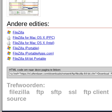
Andere edities:
FileZilla
FileZilla for Mac OS X (PPC)
FileZilla for Mac OS X (Intel)
FileZilla (Portable)
FileZilla (PortableApps.com)
FileZilla 64-bit Portable
HTML code om naar deze pagina te linken:
Trefwoorden:
filezilla
ftp
sftp
ssl
ftp client
source