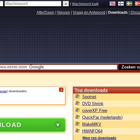
|
Wachtwoord kwijt
AfterDawn
|
Nieuws
|
Vraag en Antwoord
|
Downloads
|
Discu
Top downloads
X
ersie)
downloaden.
Spotnet
DVD Shrink
coverXP Free
QuickPar (nederlands)
NLOAD
MakeMKV
HWiNFO64
Meer top downloads