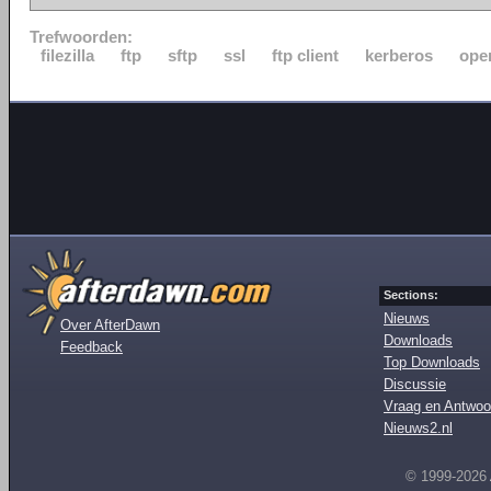
Trefwoorden:
filezilla
ftp
sftp
ssl
ftp client
kerberos
ope
Sections:
Nieuws
Over AfterDawn
Downloads
Feedback
Top Downloads
Discussie
Vraag en Antwoo
Nieuws2.nl
© 1999-2026