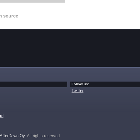
n source
Follow us:
Twitter
rd
AfterDawn Oy
. All rights reserved