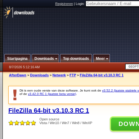
Registreren
|
Login:
Startpagina
Downloads
Top downloads
Meer
8/7/2026 5:12:16 AM
AfterDawn
>
Downloads
>
Netwerk
>
FTP
>
FileZilla 64-bit v3.10.3 RC 1
Dit is een oude versie van deze software. Je kunt ook de
v3.52.2 (laatste stabiele v
of de
v3.42.0 RC 1 (laatste beta versie)
.
FileZilla 64-bit v3.10.3 RC 1
Open source
DOW
Vista / Win10 / Win7 / Win8 / WinXP