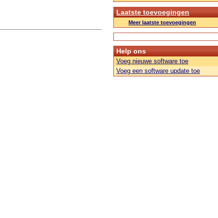
Laatste toevoegingen
Meer laatste toevoegingen
Help ons
Voeg nieuwe software toe
Voeg een software update toe