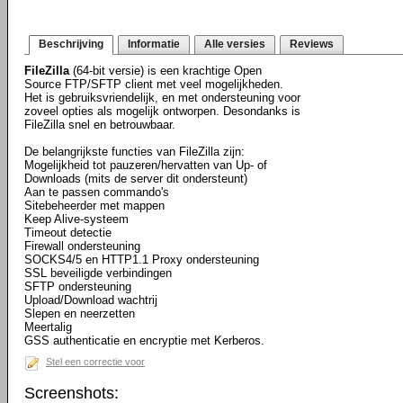
Beschrijving
Informatie
Alle versies
Reviews
FileZilla
(64-bit versie) is een krachtige Open
Source FTP/SFTP client met veel mogelijkheden.
Het is gebruiksvriendelijk, en met ondersteuning voor
zoveel opties als mogelijk ontworpen. Desondanks is
FileZilla snel en betrouwbaar.
De belangrijkste functies van FileZilla zijn:
Mogelijkheid tot pauzeren/hervatten van Up- of
Downloads (mits de server dit ondersteunt)
Aan te passen commando's
Sitebeheerder met mappen
Keep Alive-systeem
Timeout detectie
Firewall ondersteuning
SOCKS4/5 en HTTP1.1 Proxy ondersteuning
SSL beveiligde verbindingen
SFTP ondersteuning
Upload/Download wachtrij
Slepen en neerzetten
Meertalig
GSS authenticatie en encryptie met Kerberos.
Stel een correctie voor
Screenshots: