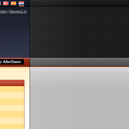
ssie
|
Nieuws2.nl