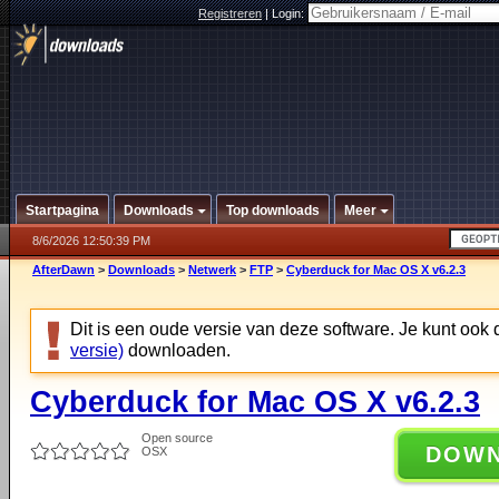
Registreren
|
Login:
Startpagina
Downloads
Top downloads
Meer
8/6/2026 12:50:39 PM
AfterDawn
>
Downloads
>
Netwerk
>
FTP
>
Cyberduck for Mac OS X v6.2.3
Dit is een oude versie van deze software. Je kunt ook
versie)
downloaden.
Cyberduck for Mac OS X v6.2.3
Open source
DOW
OSX