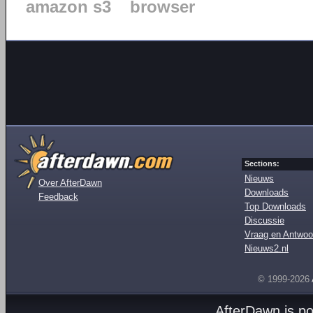
amazon s3
browser
Sections:
Nieuws
Over AfterDawn
Downloads
Feedback
Top Downloads
Discussie
Vraag en Antwoo
Nieuws2.nl
© 1999-2026
AfterDawn is p