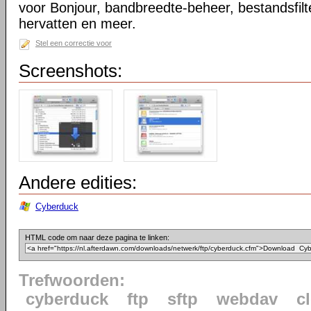
voor Bonjour, bandbreedte-beheer, bestandsfilt
hervatten en meer.
Stel een correctie voor
Screenshots:
Andere edities:
Cyberduck
HTML code om naar deze pagina te linken:
Trefwoorden:
cyberduck
ftp
sftp
webdav
c