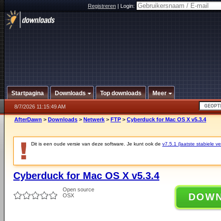
Registreren
|
Login:
Startpagina
Downloads
Top downloads
Meer
8/7/2026 11:15:49 AM
AfterDawn
>
Downloads
>
Netwerk
>
FTP
>
Cyberduck for Mac OS X v5.3.4
Dit is een oude versie van deze software. Je kunt ook de
v7.5.1 (laatste stabiele ve
Cyberduck for Mac OS X v5.3.4
Open source
DOW
OSX