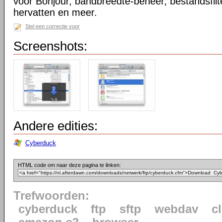
voor Bonjour, bandbreedte-beheer, bestandsfilt
hervatten en meer.
Stel een correctie voor
Screenshots:
Andere edities:
Cyberduck
HTML code om naar deze pagina te linken:
Trefwoorden:
cyberduck
ftp
sftp
webdav
c