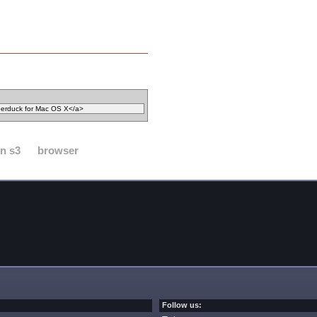
n s3
browser
Follow us: