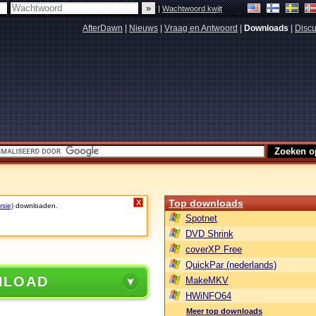
|
Wachtwoord kwijt
AfterDawn
|
Nieuws
|
Vraag en Antwoord
|
Downloads
|
Discu
Top downloads
X
rsie)
downloaden.
Spotnet
DVD Shrink
coverXP Free
QuickPar (nederlands)
NLOAD
MakeMKV
HWiNFO64
Meer top downloads