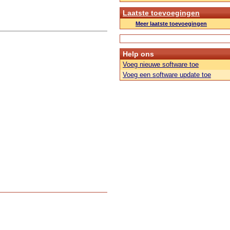
Laatste toevoegingen
Meer laatste toevoegingen
Help ons
Voeg nieuwe software toe
Voeg een software update toe