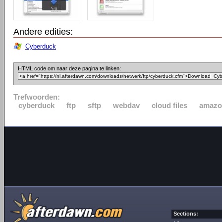
Andere edities:
Cyberduck
HTML code om naar deze pagina te linken:
Trefwoorden:
cyberduck
ftp
sftp
webdav
cloud files
amazo
Sections: