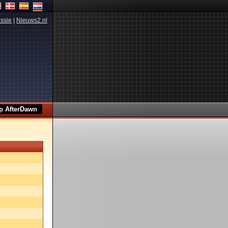
ssie
|
Nieuws2.nl