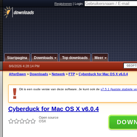
Registreren
|
Login:
Startpagina
Downloads
Top downloads
Meer
8/6/2026 4:28:14 PM
AfterDawn
>
Downloads
>
Netwerk
>
FTP
>
Cyberduck for Mac OS X v6.0.4
Dit is een oude versie van deze software. Je kunt ook de
v7.5.1 (laatste stabiele ve
Cyberduck for Mac OS X v6.0.4
Open source
DOW
OSX