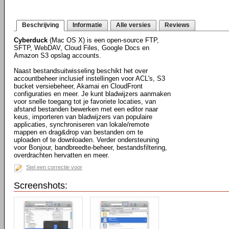
Beschrijving
Informatie
Alle versies
Reviews
Cyberduck
(Mac OS X) is een open-source FTP,
SFTP, WebDAV, Cloud Files, Google Docs en
Amazon S3 opslag accounts.
Naast bestandsuitwisseling beschikt het over
accountbeheer inclusief instellingen voor ACL's, S3
bucket versiebeheer, Akamai en CloudFront
configuraties en meer. Je kunt bladwijzers aanmaken
voor snelle toegang tot je favoriete locaties, van
afstand bestanden bewerken met een editor naar
keus, importeren van bladwijzers van populaire
applicaties, synchroniseren van lokale/remote
mappen en drag&drop van bestanden om te
uploaden of te downloaden. Verder ondersteuning
voor Bonjour, bandbreedte-beheer, bestandsfiltering,
overdrachten hervatten en meer.
Stel een correctie voor
Screenshots: