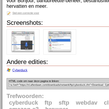
voor Bonjour, bandbreedte-beheer, bestandsfilt
hervatten en meer.
Stel een correctie voor
Screenshots:
Andere edities:
Cyberduck
HTML code om naar deze pagina te linken:
Trefwoorden:
cyberduck
ftp
sftp
webdav
c