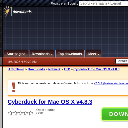
Registreren
|
Login:
Startpagina
Downloads
Top downloads
Meer
8/8/2026 4:50:22 AM
AfterDawn
>
Downloads
>
Netwerk
>
FTP
>
Cyberduck for Mac OS X v4.8.3
Dit is een oude versie van deze software. Je kunt ook de
v7.5.1 (laatste stabiele ve
Cyberduck for Mac OS X v4.8.3
Open source
DOW
OSX