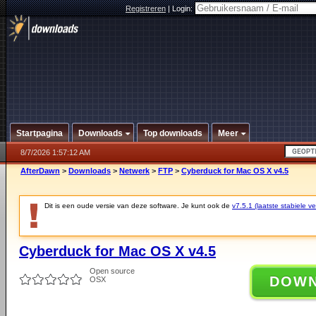
Registreren
|
Login:
Startpagina
Downloads
Top downloads
Meer
8/7/2026 1:57:12 AM
AfterDawn
>
Downloads
>
Netwerk
>
FTP
>
Cyberduck for Mac OS X v4.5
Dit is een oude versie van deze software. Je kunt ook de
v7.5.1 (laatste stabiele ve
Cyberduck for Mac OS X v4.5
Open source
DOW
OSX