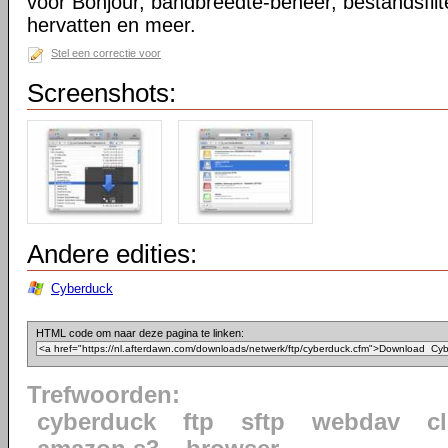
voor Bonjour, bandbreedte-beheer, bestandsfilt
hervatten en meer.
Stel een correctie voor
Screenshots:
Andere edities:
Cyberduck
HTML code om naar deze pagina te linken:
Trefwoorden:
cyberduck
ftp
sftp
webdav
c